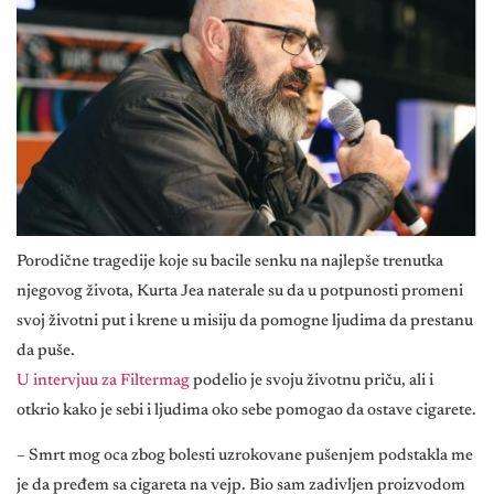
Porodične tragedije koje su bacile senku na najlepše trenutka
njegovog života, Kurta Jea naterale su da u potpunosti promeni
svoj životni put i krene u misiju da pomogne ljudima da prestanu
da puše.
U intervjuu za Filtermag
podelio je svoju životnu priču, ali i
otkrio kako je sebi i ljudima oko sebe pomogao da ostave cigarete.
– Smrt mog oca zbog bolesti uzrokovane pušenjem podstakla me
je da pređem sa cigareta na vejp. Bio sam zadivljen proizvodom