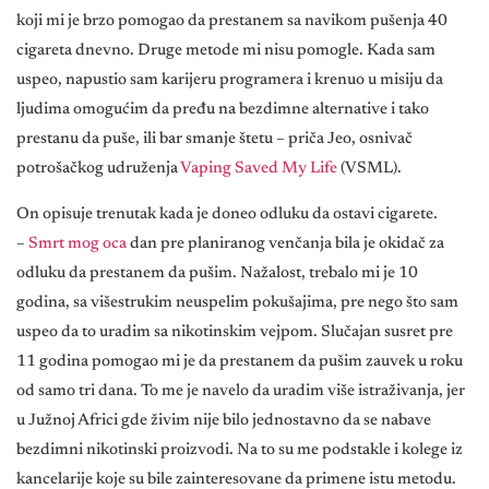
koji mi je brzo pomogao da prestanem sa navikom pušenja 40
cigareta dnevno. Druge metode mi nisu pomogle. Kada sam
uspeo, napustio sam karijeru programera i krenuo u misiju da
ljudima omogućim da pređu na bezdimne alternative i tako
prestanu da puše, ili bar smanje štetu – priča Jeo, osnivač
potrošačkog udruženja
Vaping Saved My Life
(VSML).
On opisuje trenutak kada je doneo odluku da ostavi cigarete.
–
Smrt mog oca
dan pre planiranog venčanja bila je okidač za
odluku da prestanem da pušim. Nažalost, trebalo mi je 10
godina, sa višestrukim neuspelim pokušajima, pre nego što sam
uspeo da to uradim sa nikotinskim vejpom. Slučajan susret pre
11 godina pomogao mi je da prestanem da pušim zauvek u roku
od samo tri dana. To me je navelo da uradim više istraživanja, jer
u Južnoj Africi gde živim nije bilo jednostavno da se nabave
bezdimni nikotinski proizvodi. Na to su me podstakle i kolege iz
kancelarije koje su bile zainteresovane da primene istu metodu.