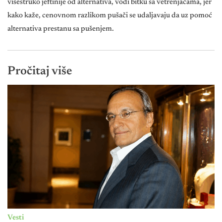
višestruko jeftinije od alternativa, vodi bitku sa vetrenjačama, jer
kako kaže, cenovnom razlikom pušači se udaljavaju da uz pomoć
alternativa prestanu sa pušenjem.
Pročitaj više
Vesti