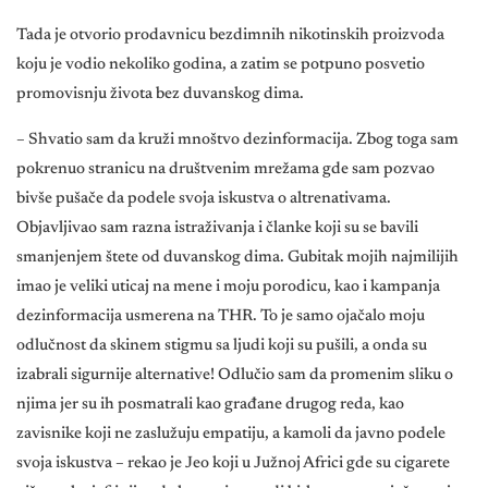
Tada je otvorio prodavnicu bezdimnih nikotinskih proizvoda
koju je vodio nekoliko godina, a zatim se potpuno posvetio
promovisnju života bez duvanskog dima.
– Shvatio sam da kruži mnoštvo dezinformacija. Zbog toga sam
pokrenuo stranicu na društvenim mrežama gde sam pozvao
bivše pušače da podele svoja iskustva o altrenativama.
Objavljivao sam razna istraživanja i članke koji su se bavili
smanjenjem štete od duvanskog dima. Gubitak mojih najmilijih
imao je veliki uticaj na mene i moju porodicu, kao i kampanja
dezinformacija usmerena na THR. To je samo ojačalo moju
odlučnost da skinem stigmu sa ljudi koji su pušili, a onda su
izabrali sigurnije alternative! Odlučio sam da promenim sliku o
njima jer su ih posmatrali kao građane drugog reda, kao
zavisnike koji ne zaslužuju empatiju, a kamoli da javno podele
svoja iskustva – rekao je Jeo koji u Južnoj Africi gde su cigarete