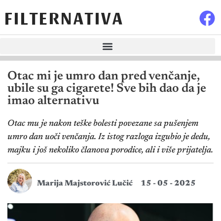
FILTERNATIVA
Otac mi je umro dan pred venčanje,
ubile su ga cigarete! Sve bih dao da je
imao alternativu
Otac mu je nakon teške bolesti povezane sa pušenjem
umro dan uoči venčanja. Iz istog razloga izgubio je dedu,
majku i još nekoliko članova porodice, ali i više prijatelja.
Marija Majstorović Lučić
15 - 05 - 2025