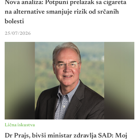
Nova analiza: Potpuni prelazak sa cigareta
na alternative smanjuje rizik od srčanih
bolesti
25/07/2026
Lična iskustva
Dr Prajs, bivši ministar zdravlja SAD: Moj