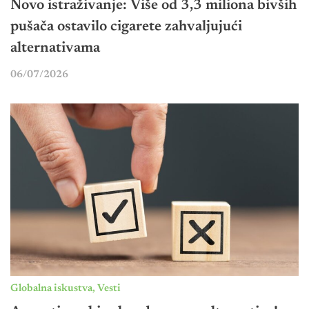
Novo istraživanje: Više od 3,3 miliona bivših
pušača ostavilo cigarete zahvaljujući
alternativama
06/07/2026
Globalna iskustva
,
Vesti