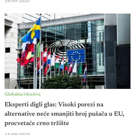
18/09/2025
Globalna iskustva
Eksperti digli glas: Visoki porezi na
alternative neće smanjiti broj pušača u EU,
procvetaće crno tržište