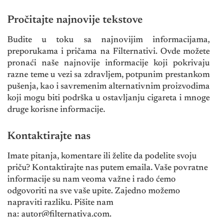
Pročitajte najnovije tekstove
Budite u toku sa najnovijim informacijama,
preporukama i pričama na Filternativi. Ovde možete
pronaći naše najnovije informacije koji pokrivaju
razne teme u vezi sa zdravljem, potpunim prestankom
pušenja, kao i savremenim alternativnim proizvodima
koji mogu biti podrška u ostavljanju cigareta i mnoge
druge korisne informacije.
Kontaktirajte nas
Imate pitanja, komentare ili želite da podelite svoju
priču? Kontaktirajte nas putem emaila. Vaše povratne
informacije su nam veoma važne i rado ćemo
odgovoriti na sve vaše upite. Zajedno možemo
napraviti razliku. Pišite nam
na:
autor@filternativa.com
.