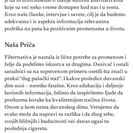
je da ih informišemo o manje štetnim alternativama
koje su već neko vreme dostupne kod nas i u svetu.
Kroz naše članke, intervjue i savete, cilj je da budemo
adekvatna i iz aspekta informacija relevantna
podrška na putu ka pozitivnim promenama u životu.
Naša Priča
Filternativa je nastala iz lične potrebe za promenom i
želje da podelimo iskustva sa drugima. Osnivač i ostali
saradnici su na sopstvenom primeru osetili šta znači u
praksi “dug pušački staž”. I kakve posledice duvanski
dim nosi – neretko fatalne. Kroz edukaciju i deljenje
korisnih informacija, želimo da inspirišemo ljude da
preduzmu korake ka kvalitetnijem načinu života.
Onom u kom nema duvanskog dima. Verujemo da
svako može da napravi tu razliku i da zbog sebe,
svojih bližnjih i budućnosti već danas ugasi tu
poslednju cigaretu.