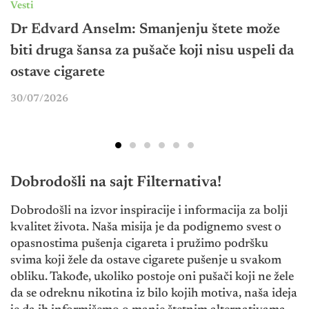
Vesti
Nau
Dr Edvard Anselm: Smanjenju štete može
No
biti druga šansa za pušače koji nisu uspeli da
na
ostave cigarete
bo
30/07/2026
25
Dobrodošli na sajt Filternativa!
Dobrodošli na izvor inspiracije i informacija za bolji
kvalitet života. Naša misija je da podignemo svest o
opasnostima pušenja cigareta i pružimo podršku
svima koji žele da ostave cigarete pušenje u svakom
obliku. Takođe, ukoliko postoje oni pušači koji ne žele
da se odreknu nikotina iz bilo kojih motiva, naša ideja