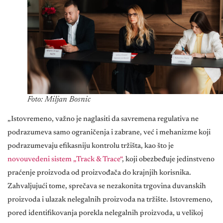
Foto: Miljan Bosnic
„Istovremeno, važno je naglasiti da savremena regulativa ne
podrazumeva samo ograničenja i zabrane, već i mehanizme koji
podrazumevaju efikasniju kontrolu tržišta, kao što je
novouvedeni sistem „Track & Trace“
, koji obezbeđuje jedinstveno
praćenje proizvoda od proizvođača do krajnjih korisnika.
Zahvaljujući tome, sprečava se nezakonita trgovina duvanskih
proizvoda i ulazak nelegalnih proizvoda na tržište. Istovremeno,
pored identifikovanja porekla nelegalnih proizvoda, u velikoj