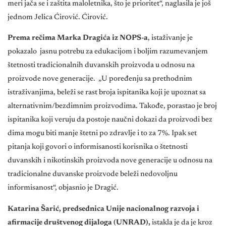
meri jača se i zaštita maloletnika, što je prioritet“, naglasila je još
jednom Jelica Ćirović. Ćirović.
Prema rečima Marka Dragića iz NOPS-a
, istaživanje je
pokazalo jasnu potrebu za edukacijom i boljim razumevanjem
štetnosti tradicionalnih duvanskih proizvoda u odnosu na
proizvode nove generacije. „U poređenju sa prethodnim
istraživanjima, beleži se rast broja ispitanika koji je upoznat sa
alternativnim/bezdimnim proizvodima. Takođe, porastao je broj
ispitanika koji veruju da postoje naučni dokazi da proizvodi bez
dima mogu biti manje štetni po zdravlje i to za 7%. Ipak set
pitanja koji govori o informisanosti korisnika o štetnosti
duvanskih i nikotinskih proizvoda nove generacije u odnosu na
tradicionalne duvanske proizvode beleži nedovoljnu
informisanost“, objasnio je Dragić.
Katarina Šarić, predsednica Unije nacionalnog razvoja i
afirmacije društvenog dijaloga (UNRAD),
istakla je da je kroz