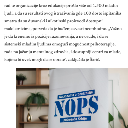
rad te organizacije kroz edukacije prošlo više od 1.500 mladih
ljudi, a da su rezultati ovog istraživanja gde 100 dosto ispitanika
smatra da su duvanski i nikotinski proizvodi dostupni
maloletnicima, potvrda da je buđenje svesti neophodno. „Važno
je da krenemo iz pozicije razumevanja, a ne osude, i da se
sistemski mladim ljudima omogući mogućnost psihoterapije,
rada na jačanju mentalnog zdravlja, i dostupniji centri za mlade,
kojima bi uvek mogli da se obrate“, zaključila je Šarić.