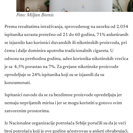
Foto: Miljan Bosnic
Prema rezultatima istraživanja, sprovedenog na uzorku od 2.054
ispitanika uzrasta pretežno od 21 do 60 godina, 71% anketiranih
se izjasnilo kao korisnici duvanskih ili nikotinskih proizvoda, pri
čemu i dalje dominira upotreba tradicionalnih cigareta. U
odnosu na prethodnu godinu, udeo korisnika nikotinskih vrećica
je sa 4,5% porastao na 7%. Za grejane nikotinske proizvode
opredeljuje se 24% ispitanika koji su se izjasnili da su
konzumenati.
Ispitanici navode da se za bezdimne proizvode opredeljuju jer
nemaju neprijatnih mirisa i jer se mogu koristiti u gotovo svim
zatvorenim prostorima.
Iz Nacionalne organizacije potrošača Srbije poručili su da je veći
broj potrošača koji je ove godine učestvovao u anketi ohrabrujući,