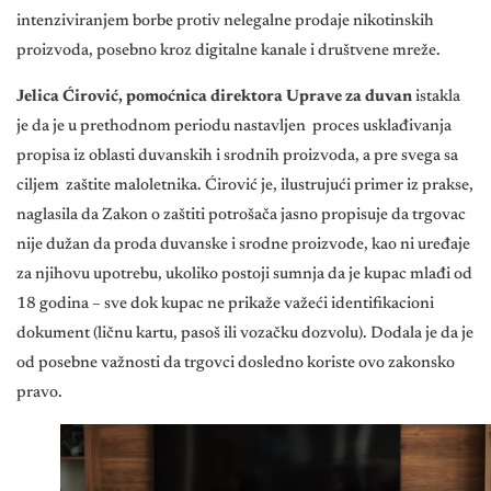
intenziviranjem borbe protiv nelegalne prodaje nikotinskih
proizvoda, posebno kroz digitalne kanale i društvene mreže.
Jelica Ćirović, pomoćnica direktora Uprave za duvan
istakla
je da je u prethodnom periodu nastavljen proces usklađivanja
propisa iz oblasti duvanskih i srodnih proizvoda, a pre svega sa
ciljem zaštite maloletnika. Ćirović je, ilustrujući primer iz prakse,
naglasila da Zakon o zaštiti potrošača jasno propisuje da trgovac
nije dužan da proda duvanske i srodne proizvode, kao ni uređaje
za njihovu upotrebu, ukoliko postoji sumnja da je kupac mlađi od
18 godina – sve dok kupac ne prikaže važeći identifikacioni
dokument (ličnu kartu, pasoš ili vozačku dozvolu). Dodala je da je
od posebne važnosti da trgovci dosledno koriste ovo zakonsko
pravo.