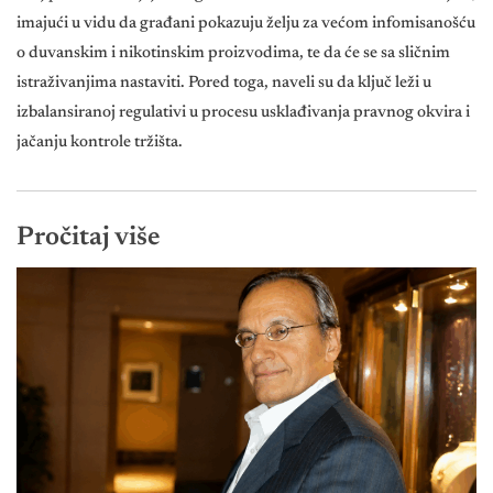
imajući u vidu da građani pokazuju želju za većom infomisanošću
o duvanskim i nikotinskim proizvodima, te da će se sa sličnim
istraživanjima nastaviti. Pored toga, naveli su da ključ leži u
izbalansiranoj regulativi u procesu usklađivanja pravnog okvira i
jačanju kontrole tržišta.
Pročitaj više