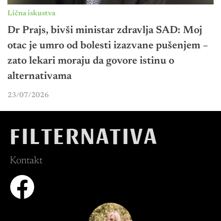
Lična iskustva
Dr Prajs, bivši ministar zdravlja SAD: Moj
otac je umro od bolesti izazvane pušenjem –
zato lekari moraju da govore istinu o
alternativama
23/07/2026
FILTERNATIVA
Kontakt