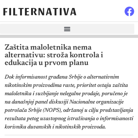
FILTERNATIVA
Zaštita maloletnika nema
alternativu: stroža kontrola i
edukacija u prvom planu
Dok informisanost građana Srbije o alternativnim
nikotinskim proizvodima raste, prioritet ostaju zaštita
maloletnika i suzbijanje nelegalne prodaje, poručeno je
na današnjoj panel diskusiji Nacionalne organizacije
potrošača Srbije (NOPS), održanoj u cilju predstavljanja
rezultata petog uzastopnog istraživanja o informisanosti
korisnika duvanskih i nikotinskih proizvoda.