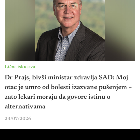
Lična iskustva
Dr Prajs, bivši ministar zdravlja SAD: Moj
otac je umro od bolesti izazvane pušenjem –
zato lekari moraju da govore istinu o
alternativama
23/07/2026