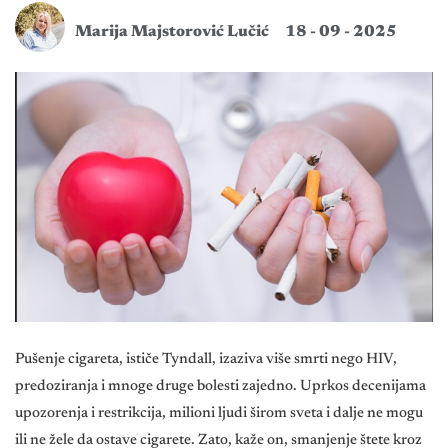
Marija Majstorović Lučić
18 - 09 - 2025
Pušenje cigareta, ističe Tyndall, izaziva više smrti nego HIV,
predoziranja i mnoge druge bolesti zajedno. Uprkos decenijama
upozorenja i restrikcija, milioni ljudi širom sveta i dalje ne mogu
ili ne žele da ostave cigarete. Zato, kaže on, smanjenje štete kroz