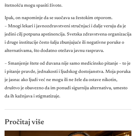
štetnošću mogu spasiti živote.
Ipak, on napominje da se suočava sa žestokim otporom.
– Mnogi lekari i javnozdravstveni stručnjaci i dalje veruju da je
jedini cilj potpuna apstinencija. Svetska zdravstvena organizacija
i druge institucije često šalju zbunjujuće ili negativne poruke o
alternativama, što dodatno otežava javnu raspravu.
– Smanjenje štete od duvana nije samo medicinsko pitanje – to je
i pitanje pravde, jednakosti i ljudskog dostojanstva. Moja poruka
je jasna: ako ljudi već ne mogu ili ne žele da ostave nikotin,
društvo je obavezno da im ponudi sigurniju alternativu, umesto
da ih kažnjava i stigmatizuje.
Pročitaj više