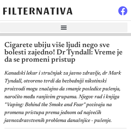
FILTERNATIVA
Cigarete ubiju više ljudi nego sve
bolesti zajedno! Dr Tyndall: Vreme je
da se promeni pristup
Kanadski lekar i stručnjak za javno zdravlje, dr Mark
Tyndall, otvoreno tvrdi da bezbedniji nikotinski
proizvodi mogu značajno da smanje posledice pušenja,
naročito među ranjivim grupama. Njegov rad i knjiga
"Vaping: Behind the Smoke and Fear" pozivaju na
promenu pristupa prema jednom od najvećih
javnozdravstvenih problema današnjice - pušenje.