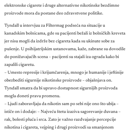
elektronske cigarete i druge alternativne nikotinske bezdimne
proizvode mora da postane deo zdravstvene politike.
Tyndall u intervjuu za Filtermag podseća na situacije u
kanadskim bolnicama, gde su pacijenti bežali iz bolničkih kreveta
jer nisu mogli da izdrže bez cigareta kada su ukinute sobe za
pušenje. U psihijatrijskim ustanovama, kaže, zabrane su dovodile
do ponižavajućih scena – pacijenti su stajali iza ograda kako bi
zapalili cigaretu.
– Umesto represije i krijumčarenja, mnogo je humanije i jeftinije
obezbediti sigurnije nikotinske proizvode – objašnjava on.
Tyndall smatra da bi upravo dostupnost sigurnijih proizvoda
mogla doneti pravu promenu.
– Ljudi zaboravljaju da nikotin sam po sebi nije ono što ubija –
ističe on i dodaje: – Najveću štetu izaziva sagorevanje duvana –
rak, bolesti pluća i srca. Zato je važno razdvajanje percepcije
nikotina i cigareta, vejping i drugi proizvodi sa smanjenom