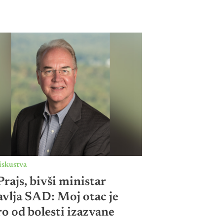
iskustva
rajs, bivši ministar
avlja SAD: Moj otac je
o od bolesti izazvane