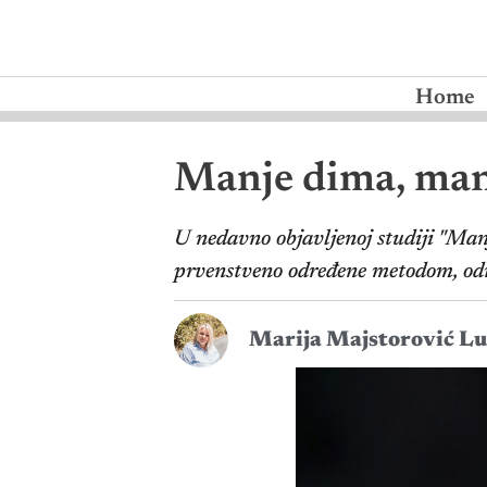
Home
Manje dima, manj
U nedavno objavljenoj studiji "Manj
prvenstveno određene metodom, od
Marija Majstorović Lu