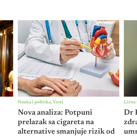
Nauka i politika
,
Vesti
Lična 
Nova analiza: Potpuni
Dr P
prelazak sa cigareta na
zdr
alternative smanjuje rizik od
umr