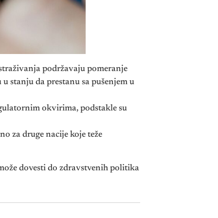
g istraživanja podržavaju pomeranje
u u stanju da prestanu sa pušenjem u
egulatornim okvirima, podstakle su
čno za druge nacije koje teže
može dovesti do zdravstvenih politika