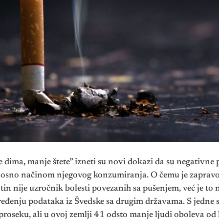
 dima, manje štete” izneti su novi dokazi da su negativne 
osno načinom njegovog konzumiranja. O čemu je zapravo
tin nije uzročnik bolesti povezanih sa pušenjem, već je to 
ređenju podataka iz Švedske sa drugim državama. S jedne 
roseku, ali u ovoj zemlji 41 odsto manje ljudi oboleva od