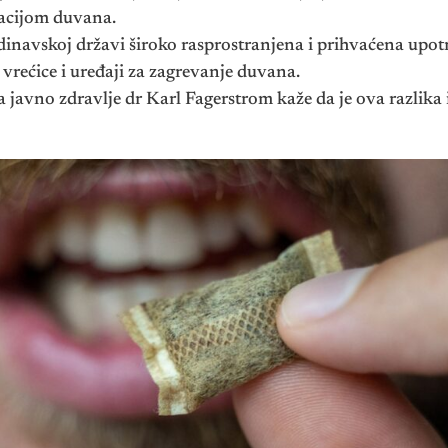
acijom duvana.
ndinavskoj državi široko rasprostranjena i prihvaćena upot
 vrećice i uređaji za zagrevanje duvana.
za javno zdravlje dr Karl Fagerstrom kaže da je ova razlik