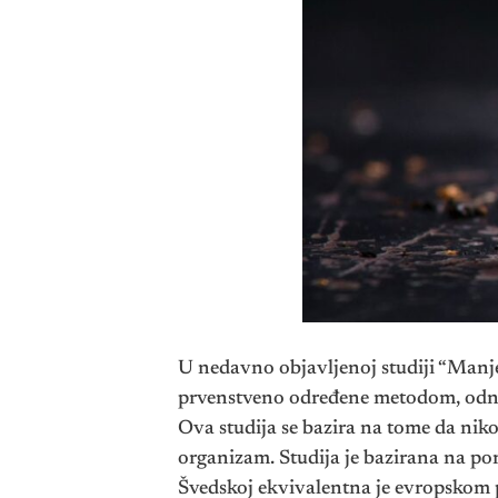
U nedavno objavljenoj studiji “Manje
prvenstveno određene metodom, odn
Ova studija se bazira na tome da niko
organizam. Studija je bazirana na po
Švedskoj ekvivalentna je evropskom p