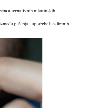
reba alternativnih nikotinskih
a između pušenja i upotrebe bezdimnih