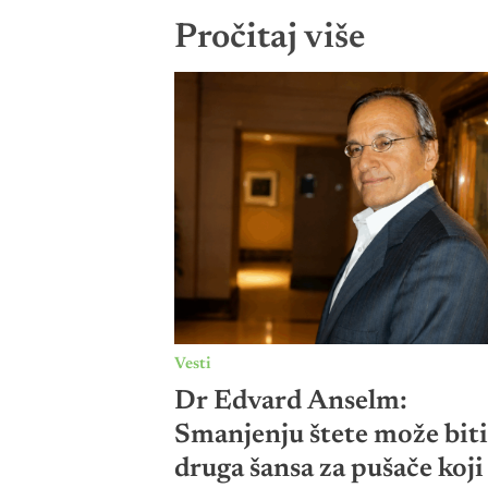
Pročitaj više
Vesti
Dr Edvard Anselm:
Smanjenju štete može biti
druga šansa za pušače koji