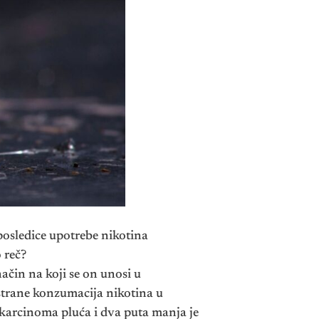
posledice upotrebe nikotina
 reč?
način na koji se on unosi u
strane konzumacija nikotina u
 karcinoma pluća i dva puta manja je