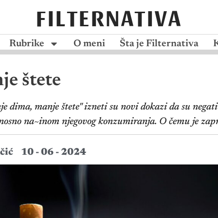
FILTERNATIVA
Rubrike
O meni
Šta je Filternativa
e štete
e dima, manje štete" izneti su novi dokazi da su negat
nosno na~inom njegovog konzumiranja. O čemu je zapr
čić
10 - 06 - 2024