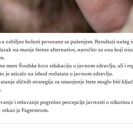
ziva ozbiljne bolesti povezane sa pušenjem. Rezultati naše
azak na manje štetne alternative, naročito za ona koji nis
m.
ne mere Švedske kroz edukaciju o javnom zdravlju, ali i r
to je uticalo na ishod rezlutata o javnom zdravlju.
hvatanje sličnih strategija za smanjenje štete moglo biti klju
.
anje i rešavanje pogrešne percepcije javnosti o nikotinu 
 – rekao je Fagerstrom.