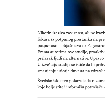
Nikotin izaziva zavisnost, ali ne iza
fokusa sa potpunog prestanka na prel
potpunosti – objašnjava dr Fagerstro
Prema autorima ove studije, proaktiv
prelazak ljudi na alternative. Upravo 
U izveštaju studije se ističe da bi pri
smanjenju uticaja duvana na zdravlje
Švedsko iskustvo pokazuje da razumev
koje bolje štite i informišu potrošače