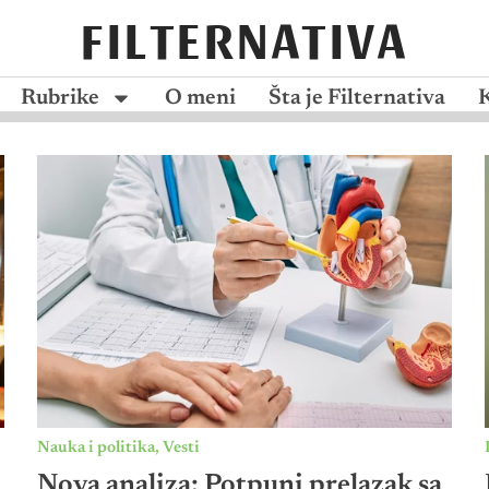
FILTERNATIVA
Rubrike
O meni
Šta je Filternativa
Nauka i politika
,
Vesti
Nova analiza: Potpuni prelazak sa