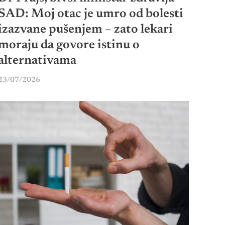
SAD: Moj otac je umro od bolesti
izazvane pušenjem – zato lekari
moraju da govore istinu o
alternativama
23/07/2026