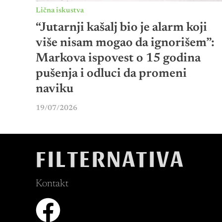
Lična iskustva
“Jutarnji kašalj bio je alarm koji
više nisam mogao da ignorišem”:
Markova ispovest o 15 godina
pušenja i odluci da promeni
naviku
19/07/2026
FILTERNATIVA
Kontakt