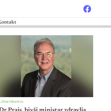
Kontakt
Lična iskustva
Dr Prajs, bivši ministar zdravlja