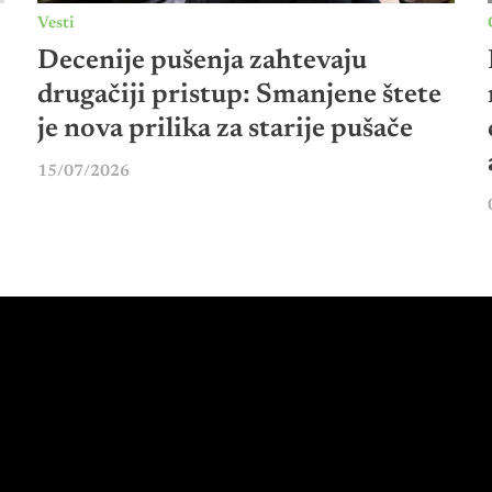
Vesti
Decenije pušenja zahtevaju
drugačiji pristup: Smanjene štete
je nova prilika za starije pušače
15/07/2026