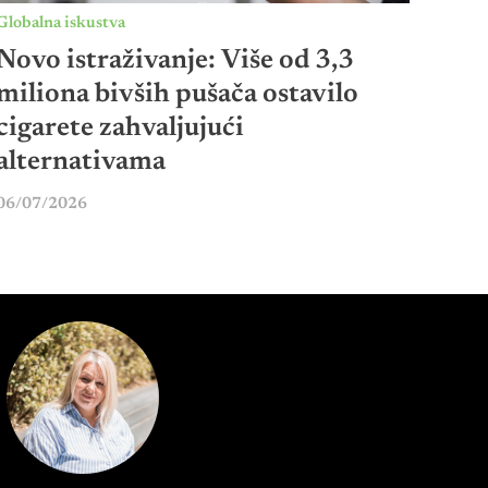
Globalna iskustva
Novo istraživanje: Više od 3,3
miliona bivših pušača ostavilo
cigarete zahvaljujući
alternativama
06/07/2026