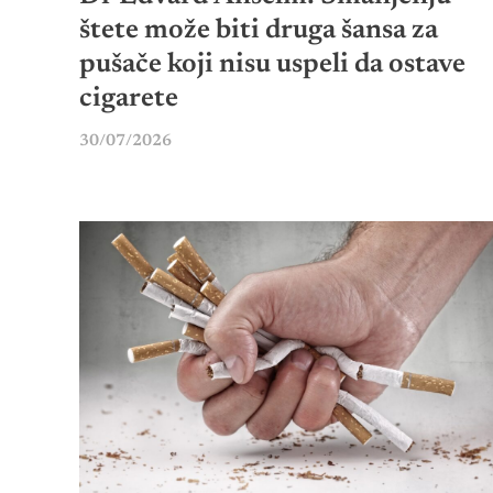
štete može biti druga šansa za
pušače koji nisu uspeli da ostave
cigarete
30/07/2026