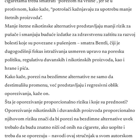
cigaretama treba smatrati “porezom na vrline”, jer se u
protivnom, kako kaže, “potrošači kažnjavaju za upotrebu manje
štetnih proizvoda”.
Manje štetne nikotinske alternative predstavljaju manji rizik za
pušače i smanjuju buduće izdatke za zdravstvenu zaštitu za razvoj
bolesti koje su povezane s pušenjem – smatra Bentli, čiji je
dugogodišnji fokus istraživanja usmeren upravo na poresku
politiku, regulativu duvanskih i nikotinskih proizvoda, kao i
hrane i pića.
Kako kaže, porezi na bezdimne alternative ne samo da
destimulišu promenu, već predstavljaju i regresivni oblik
oporezivanja, kaže on.
Šta je oporezivanje proporcionalno riziku i koje su prednosti?
Oporezivanje nikotinskih i duvanskih proizvoda proporcionalno
njihovom riziku znači da bi porezi na bezdimne alternative uvek
trebalo da budu znatno niži od onih na cigarete, ako uopšte i
treba da se oporezuju – navodi ovaj stručnjak u svom autorskom