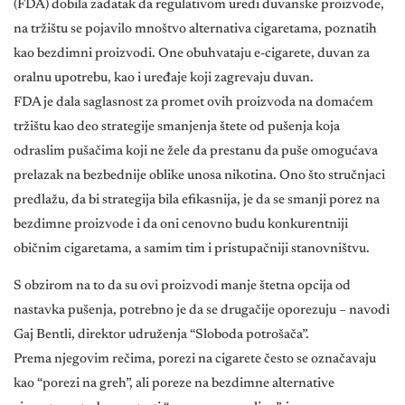
(FDA) dobila zadatak da regulativom uredi duvanske proizvode,
na tržištu se pojavilo mnoštvo alternativa cigaretama, poznatih
kao bezdimni proizvodi. One obuhvataju e-cigarete, duvan za
oralnu upotrebu, kao i uređaje koji zagrevaju duvan.
FDA je dala saglasnost za promet ovih proizvoda na domaćem
tržištu kao deo strategije smanjenja štete od pušenja koja
odraslim pušačima koji ne žele da prestanu da puše omogućava
prelazak na bezbednije oblike unosa nikotina. Ono što stručnjaci
predlažu, da bi strategija bila efikasnija, je da se smanji porez na
bezdimne proizvode i da oni cenovno budu konkurentniji
običnim cigaretama, a samim tim i pristupačniji stanovništvu.
S obzirom na to da su ovi proizvodi manje štetna opcija od
nastavka pušenja, potrebno je da se drugačije oporezuju – navodi
Gaj Bentli, direktor udruženja “Sloboda potrošača”.
Prema njegovim rečima, porezi na cigarete često se označavaju
kao “porezi na greh”, ali poreze na bezdimne alternative