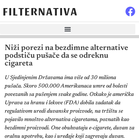
FILTERNATIVA
Niži porezi na bezdimne alternative
podstiču pušače da se odreknu
cigareta
U Sjedinjenim Državama ima više od 30 miliona
pušača. Skoro 500.000 Amerikanaca umre od bolesti
povezanih sa pušenjem svake godine. Otkako je američka
Uprava za hranu i lekove (FDA) dobila zadatak da
regulativom uredi duvanske proizvode, na tržištu se
pojavilo mnoštvo alternativa cigaretama, poznatih kao
bezdimni proizvodi. One obuhvataju e-cigarete, duvan za
oralnu upotrebu, kao i uređaje koji zagrevaju duvan.