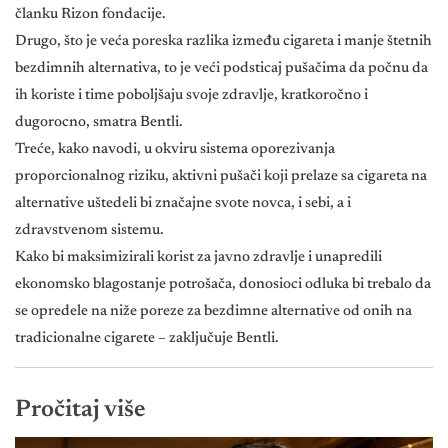
članku Rizon fondacije.
Drugo, što je veća poreska razlika između cigareta i manje štetnih
bezdimnih alternativa, to je veći podsticaj pušačima da počnu da
ih koriste i time poboljšaju svoje zdravlje, kratkoročno i
dugorocno, smatra Bentli.
Treće, kako navodi, u okviru sistema oporezivanja
proporcionalnog riziku, aktivni pušači koji prelaze sa cigareta na
alternative uštedeli bi značajne svote novca, i sebi, a i
zdravstvenom sistemu.
Kako bi maksimizirali korist za javno zdravlje i unapredili
ekonomsko blagostanje potrošača, donosioci odluka bi trebalo da
se opredele na niže poreze za bezdimne alternative od onih na
tradicionalne cigarete – zaključuje Bentli.
Pročitaj više