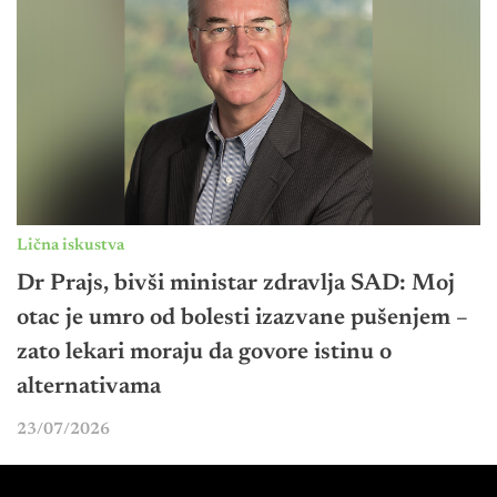
Lična iskustva
Dr Prajs, bivši ministar zdravlja SAD: Moj
otac je umro od bolesti izazvane pušenjem –
zato lekari moraju da govore istinu o
alternativama
23/07/2026