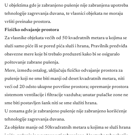
U objektima gde je zabranjeno pušenje nije zabranjena upotreba
tehnologije zagrevanja duvana, te vlasnici objekata ne moraju
vršiti preinake prostora.
Fizičko odvajanje prostora
Za vlasnike objekata većih od 50 kvadratnih metara u kojima se
služi samo piće ili se pored pića služi i hrana, Pravilnik predviđa
obavezne mere koje bi trebalo preduzeti kako bi se osiguralo
poštovanje zabrane pušenja.
Mere, između ostalog, uključuju fizičko odvajanje prostora za
pušenje koji ne sme biti manji od deset kvadratnih metara, niti
veći od 20 odsto ukupne površine prostora; opremanje prostora
sistemom ventilacije i filtracije vazduha; unutar pušačke zone ne
sme biti postavljen šank niti se sme služiti hrana.
U zonama gde je zabranjeno pušenje nije zabranjeno korišćenje
tehnologije zagrevanja duvana.
Za objekte manje od 50kvadratnih metara u kojima se služi hrana