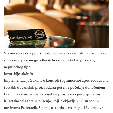
Vlasnici objekata površine do 50 metara kvadratnih u kojima se
služi samo piće mogu odlučiti hoće li objekt biti pušačkog ili
nepušačkog tipa.
Izvor: bljesak.info
Implementacija Zakona o kontroli i ograničenoj upotrebi duvana
i ostalih duvanskih proizvoda za pušenje počela je donošenjem
Pravilnika o uslovima za posebne prostore za pušenje u smislu
izuzetaka od zabrane pušenja, koji je objavljen u Službenim
novinama Federacije 5. juna, a stupio je na snagu 13. juna ove