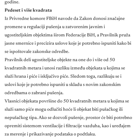
godine.
Pedeset i više kvadrata
Iz Privredne komore FBiH navode da Zakon donosi značajne
promene u regulaciji pušenja u zatvorenim javnim i
ugostiteljskim objektima širom Federacije BiH, a Pravilnik pruža
jasne smernice i precizira uslove koje je potrebno ispuniti kako bi
se ispoštovale zakonske odredbe.
Pravilnik deli ugostiteljske objekte na one do i više od 50
kvadratnih metara i unosi razliku između objekata u kojima se
služi hrana i piće i isključivo piće. Sledom toga, razlikuju se i
uslovi koje je potrebno ispuniti u skladu s novim zakonskim
odredbama o zabrani pušenja.
Vlasnici objekata površine do 50 kvadratnih metara u kojima se
služi samo piće mogu odlučiti hoće li objekat biti pušačkog ili
nepušačkog tipa. Ako se dozvoli pušenje, prostor će biti potrebno
opremiti sistemom ventilacije i filtracije vazduha, kao i uređajem
za merenje i prikazivanje podataka o podtlaku.