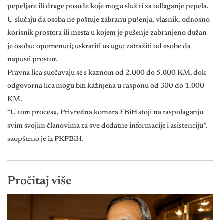
pepeljare ili druge posude koje mogu služiti za odlaganje pepela.
U slučaju da osoba ne poštuje zabranu pušenja, vlasnik, odnosno
korisnik prostora ili mesta u kojem je pušenje zabranjeno dužan
je osobu: opomenuti; uskratiti uslugu; zatražiti od osobe da
napusti prostor.
Pravna lica suočavaju se s kaznom od 2.000 do 5.000 KM, dok
odgovorna lica mogu biti kažnjena u rasponu od 300 do 1.000
KM.
“U tom procesu, Privredna komora FBiH stoji na raspolaganju
svim svojim članovima za sve dodatne informacije i asistenciju”,
saopšteno je iz PKFBiH.
Pročitaj više