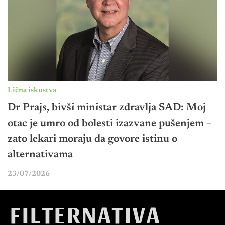
Lična iskustva
Dr Prajs, bivši ministar zdravlja SAD: Moj
otac je umro od bolesti izazvane pušenjem –
zato lekari moraju da govore istinu o
alternativama
23/07/2026
FILTERNATIVA