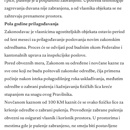
i piće, pušenje je u potpunosti zabranjeno. Upotreba tehnologije
zagrevanja duvana nije zabranjena, a od vlasnika objekata se ne
zahtevaju prenamene prostora.
Pola godine prilagođavanja
Zakonodavac je vlasnicima ugostiteljskih objekata ostavio period
od šest meseci za prilagođavanje poslovanja novim zakonskim
odredbama. Proces će se odvijati pod budnim okom Federalne i
kantonalnih uprava za inspekcijske poslove.
Pored obveznih mera, Zakonom su određene i novčane kazne za
sve one koji ne budu poštovali zakonske odredbe, čija primena
počinje nakon isteka polugodišnjeg roka usklađivanja, međutim
odredbe o zabrani pušenja i kažnjavanju fizičkih lica kreće
stupanjem na snagu ovog Pravilnika.
Novčanom kaznom od 100 KM kaznit će se svako fizičko lice za
kršenje odredbe o zabrani pušenja. Provođenje zabrane pušenja
obvezni su osigurati vlasnik i korisnik prostora. U prostorima i
mestima gde je pušenje zabranjeno, ne smeju biti postavljene