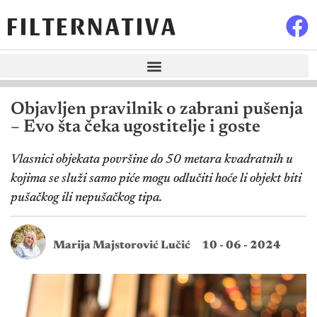
FILTERNATIVA
Objavljen pravilnik o zabrani pušenja
– Evo šta čeka ugostitelje i goste
Vlasnici objekata površine do 50 metara kvadratnih u
kojima se služi samo piće mogu odlučiti hoće li objekt biti
pušačkog ili nepušačkog tipa.
Marija Majstorović Lučić
10 - 06 - 2024