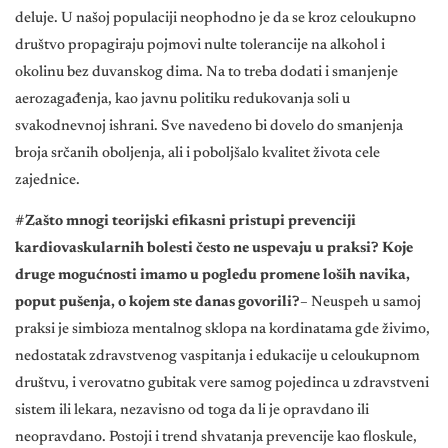
deluje. U našoj populaciji neophodno je da se kroz celoukupno
društvo propagiraju pojmovi nulte tolerancije na alkohol i
okolinu bez duvanskog dima. Na to treba dodati i smanjenje
aerozagađenja, kao javnu politiku redukovanja soli u
svakodnevnoj ishrani. Sve navedeno bi dovelo do smanjenja
broja srčanih oboljenja, ali i poboljšalo kvalitet života cele
zajednice.
#Zašto mnogi teorijski efikasni pristupi prevenciji
kardiovaskularnih bolesti često ne uspevaju u praksi? Koje
druge mogućnosti imamo u pogledu promene loših navika,
poput pušenja, o kojem ste danas govorili?
– Neuspeh u samoj
praksi je simbioza mentalnog sklopa na kordinatama gde živimo,
nedostatak zdravstvenog vaspitanja i edukacije u celoukupnom
društvu, i verovatno gubitak vere samog pojedinca u zdravstveni
sistem ili lekara, nezavisno od toga da li je opravdano ili
neopravdano. Postoji i trend shvatanja prevencije kao floskule,