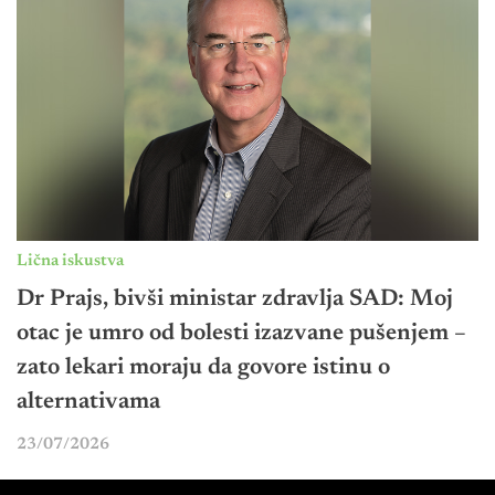
Lična iskustva
Dr Prajs, bivši ministar zdravlja SAD: Moj
otac je umro od bolesti izazvane pušenjem –
zato lekari moraju da govore istinu o
alternativama
23/07/2026