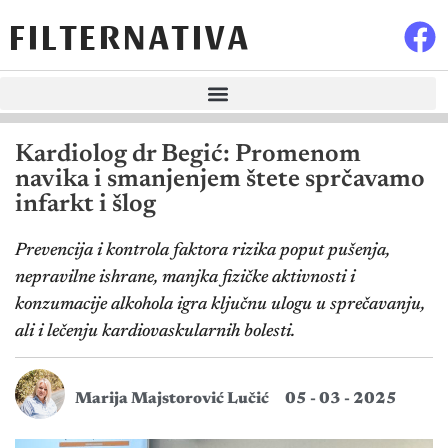
FILTERNATIVA
Kardiolog dr Begić: Promenom
navika i smanjenjem štete sprčavamo
infarkt i šlog
Prevencija i kontrola faktora rizika poput pušenja,
nepravilne ishrane, manjka fizičke aktivnosti i
konzumacije alkohola igra ključnu ulogu u sprečavanju,
ali i lečenju kardiovaskularnih bolesti.
Marija Majstorović Lučić
05 - 03 - 2025