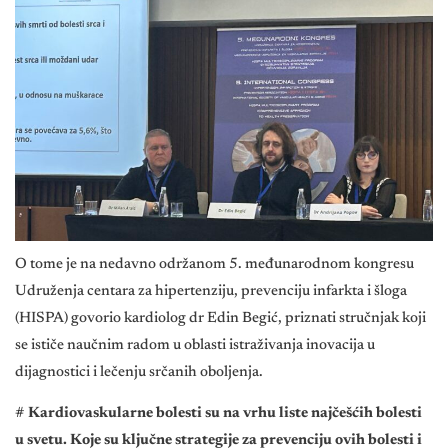
O tome je na nedavno održanom 5. međunarodnom kongresu
Udruženja centara za hipertenziju, prevenciju infarkta i šloga
(HISPA) govorio kardiolog dr Edin Begić, priznati stručnjak koji
se ističe naučnim radom u oblasti istraživanja inovacija u
dijagnostici i lečenju srčanih oboljenja.
# Kardiovaskularne bolesti su na vrhu liste najčešćih bolesti
u svetu. Koje su ključne strategije za prevenciju ovih bolesti i