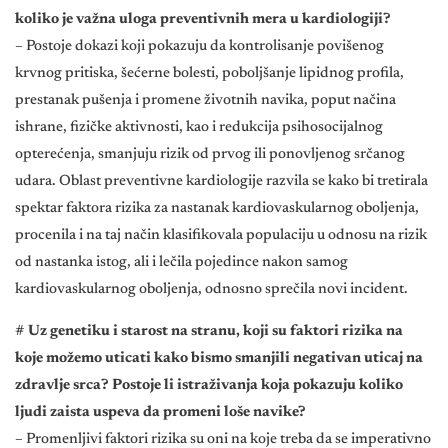
koliko je važna uloga preventivnih mera u kardiologiji?
– Postoje dokazi koji pokazuju da kontrolisanje povišenog
krvnog pritiska, šećerne bolesti, poboljšanje lipidnog profila,
prestanak pušenja i promene životnih navika, poput načina
ishrane, fizičke aktivnosti, kao i redukcija psihosocijalnog
opterećenja, smanjuju rizik od prvog ili ponovljenog srčanog
udara. Oblast preventivne kardiologije razvila se kako bi tretirala
spektar faktora rizika za nastanak kardiovaskularnog oboljenja,
procenila i na taj način klasifikovala populaciju u odnosu na rizik
od nastanka istog, ali i lečila pojedince nakon samog
kardiovaskularnog oboljenja, odnosno sprečila novi incident.
# Uz genetiku i starost na stranu, koji su faktori rizika na
koje možemo uticati kako bismo smanjili negativan uticaj na
zdravlje srca? Postoje li istraživanja koja pokazuju koliko
ljudi zaista uspeva da promeni loše navike?
– Promenljivi faktori rizika su oni na koje treba da se imperativno