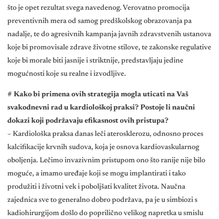
što je opet rezultat svega navedenog. Verovatno promocija
preventivnih mera od samog predškolskog obrazovanja pa
nadalje, te do agresivnih kampanja javnih zdravstvenih ustanova
koje bi promovisale zdrave životne stilove, te zakonske regulative
koje bi morale biti jasnije i striktnije, predstavljaju jedine
mogućnosti koje su realne i izvodljive.
# Kako bi primena ovih strategija mogla uticati na Vaš
svakodnevni rad u kardiološkoj praksi? Postoje li naučni
dokazi koji podržavaju efikasnost ovih pristupa?
– Kardiološka praksa danas leči aterosklerozu, odnosno proces
kalcifikacije krvnih sudova, koja je osnova kardiovaskularnog
oboljenja. Lečimo invazivnim pristupom ono što ranije nije bilo
moguće, a imamo uređaje koji se mogu implantirati i tako
produžiti i životni vek i poboljšati kvalitet života. Naučna
zajednica sve to generalno dobro podržava, pa je u simbiozi s
kadiohirurgijom došlo do poprilično velikog napretka u smislu