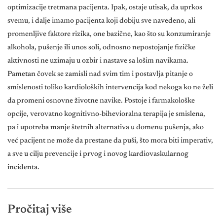
optimizacije tretmana pacijenta. Ipak, ostaje utisak, da uprkos
svemu, i dalje imamo pacijenta koji dobiju sve navedeno, ali
promenljive faktore rizika, one bazične, kao što su konzumiranje
alkohola, pušenje ili unos soli, odnosno nepostojanje fizičke
aktivnosti ne uzimaju u ozbir i nastave sa lošim navikama.
Pametan čovek se zamisli nad svim tim i postavlja pitanje o
smislenosti toliko kardioloških intervencija kod nekoga ko ne želi
da promeni osnovne životne navike. Postoje i farmakološke
opcije, verovatno kognitivno-bihevioralna terapija je smislena,
pa i upotreba manje štetnih alternativa u domenu pušenja, ako
već pacijent ne može da prestane da puši, što mora biti imperativ,
a sve u cilju prevencije i prvog i novog kardiovaskularnog
incidenta.
Pročitaj više