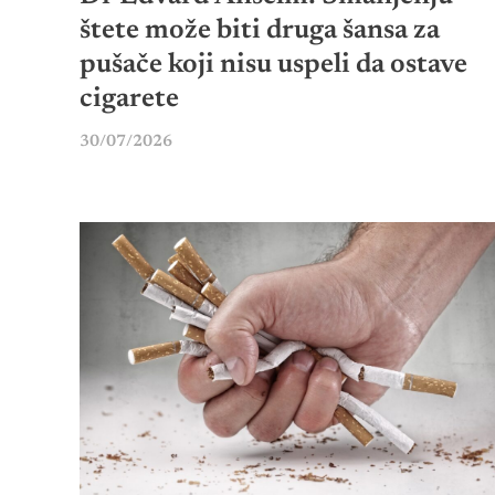
štete može biti druga šansa za
pušače koji nisu uspeli da ostave
cigarete
30/07/2026