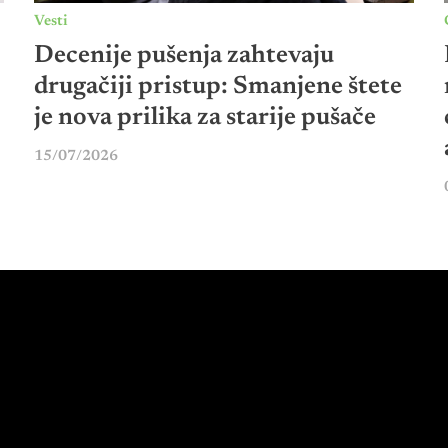
Vesti
Decenije pušenja zahtevaju
drugačiji pristup: Smanjene štete
je nova prilika za starije pušače
15/07/2026