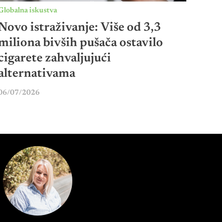
Globalna iskustva
Novo istraživanje: Više od 3,3
miliona bivših pušača ostavilo
cigarete zahvaljujući
alternativama
06/07/2026