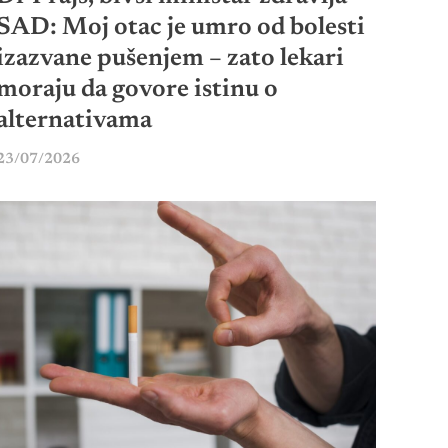
SAD: Moj otac je umro od bolesti
izazvane pušenjem – zato lekari
moraju da govore istinu o
alternativama
23/07/2026