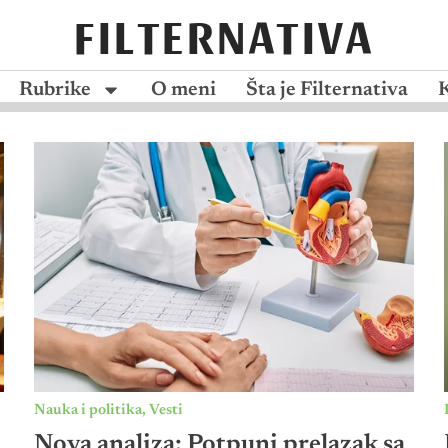
FILTERNATIVA
Rubrike
O meni
Šta je Filternativa
Nauka i politika
,
Vesti
Nova analiza: Potpuni prelazak sa