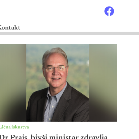
Kontakt
Lična iskustva
Dr Prajs, bivši ministar zdravlja