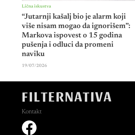
Lična iskustva
“Jutarnji kašalj bio je alarm koji
više nisam mogao da ignorišem”:
Markova ispovest o 15 godina
pušenja i odluci da promeni
naviku
19/07/2026
FILTERNATIVA
Kontakt