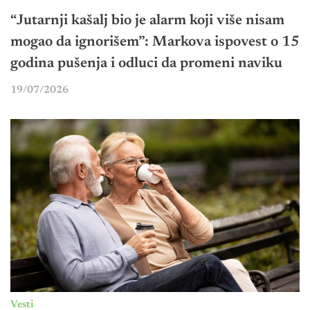
“Jutarnji kašalj bio je alarm koji više nisam
mogao da ignorišem”: Markova ispovest o 15
godina pušenja i odluci da promeni naviku
19/07/2026
Vesti