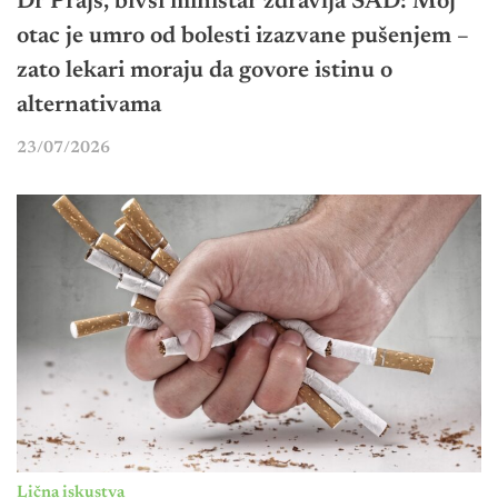
Dr Prajs, bivši ministar zdravlja SAD: Moj
otac je umro od bolesti izazvane pušenjem –
zato lekari moraju da govore istinu o
alternativama
23/07/2026
Lična iskustva