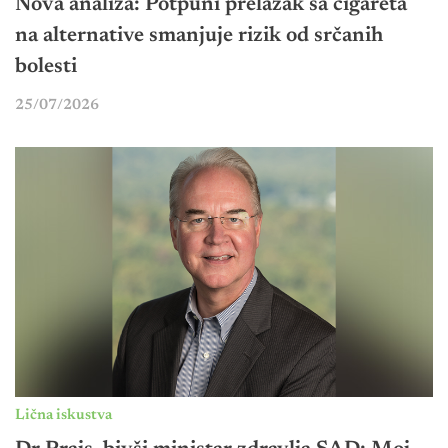
Nova analiza: Potpuni prelazak sa cigareta
na alternative smanjuje rizik od srčanih
bolesti
25/07/2026
Lična iskustva