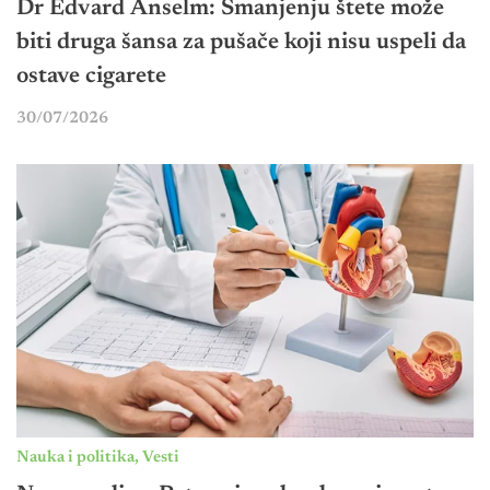
Dr Edvard Anselm: Smanjenju štete može
biti druga šansa za pušače koji nisu uspeli da
ostave cigarete
30/07/2026
Nauka i politika
,
Vesti