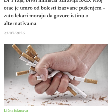
Dr Prajs, bivši ministar zdravlja SAD: Moj
otac je umro od bolesti izazvane pušenjem –
zato lekari moraju da govore istinu o
alternativama
23/07/2026
Lična iskustva