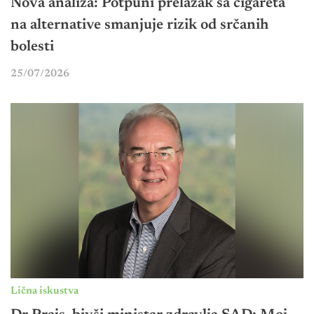
Nova analiza: Potpuni prelazak sa cigareta
na alternative smanjuje rizik od srčanih
bolesti
25/07/2026
Lična iskustva