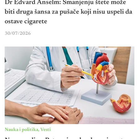
Dr Edvard Anselm: Smanjenju štete može
biti druga šansa za pušače koji nisu uspeli da
ostave cigarete
30/07/2026
Nauka i politika
,
Vesti