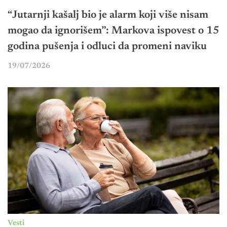
“Jutarnji kašalj bio je alarm koji više nisam
mogao da ignorišem”: Markova ispovest o 15
godina pušenja i odluci da promeni naviku
19/07/2026
Vesti