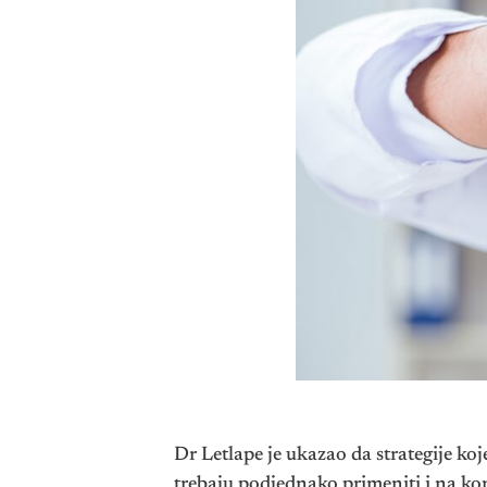
Dr Letlape je ukazao da strategije koj
trebaju podjednako primeniti i na k