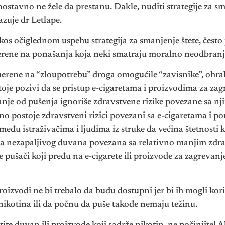
ostavno ne žele da prestanu. Dakle, nuditi strategije za sma
azuje dr Letlape.
os očiglednom uspehu strategija za smanjenje štete, često
erene na ponašanja koja neki smatraju moralno neodbranj
 usmerene na “zloupotrebu” droga omogućile “zavisnike”, ohr
toje pozivi da se pristup e-cigaretama i proizvodima za za
je od pušenja ignoriše zdravstvene rizike povezane sa nji
no postoje zdravstveni rizici povezani sa e-cigaretama i 
 među istraživačima i ljudima iz struke da većina štetnosti
ja nezapaljivog duvana povezana sa relativno manjim zdrav
 pušači koji pređu na e-cigarete ili proizvode za zagrevan
izvodi ne bi trebalo da budu dostupni jer bi ih mogli korist
nikotina ili da počnu da puše takođe nemaju težinu.