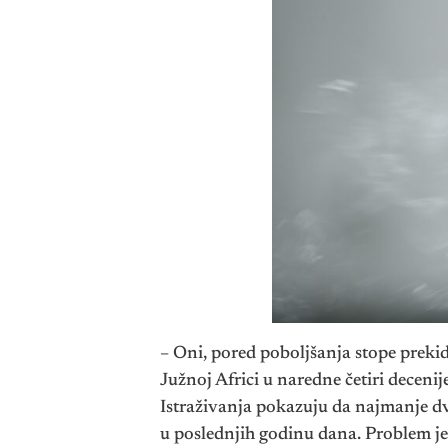
– Oni, pored poboljšanja stope prekid
Južnoj Africi u naredne četiri deceni
Istraživanja pokazuju da najmanje dve 
u poslednjih godinu dana. Problem je 