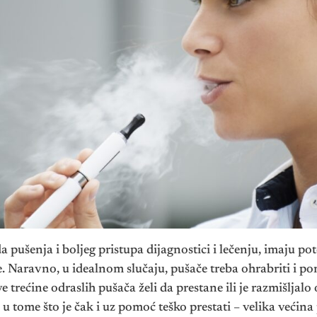
a pušenja i boljeg pristupa dijagnostici i lečenju, imaju p
je. Naravno, u idealnom slučaju, pušače treba ohrabriti i 
trećine odraslih pušača želi da prestane ili je razmišljalo
u tome što je čak i uz pomoć teško prestati – velika većina