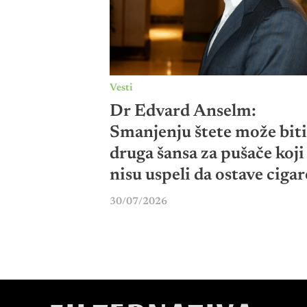
Vesti
Dr Edvard Anselm:
Smanjenju štete može biti
druga šansa za pušače koji
nisu uspeli da ostave cigar
30/07/2026