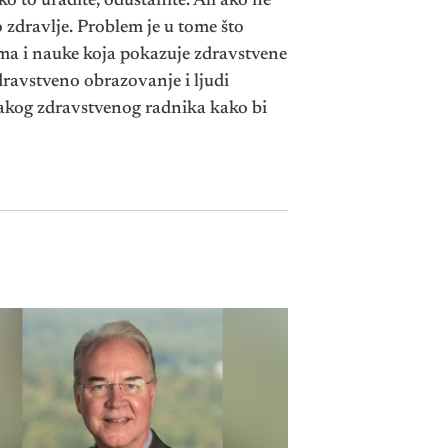
ko to uradite, odustanite. Ali ako ne
o zdravlje. Problem je u tome što
tama i nauke koja pokazuje zdravstvene
ravstveno obrazovanje i ljudi
vakog zdravstvenog radnika kako bi