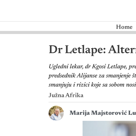
Home
Dr Letlape: Alter
Ugledni lekar, dr Kgosi Letlape, pr
predsednik Alijanse za smanjenje š
smanjuju i rizici koje sa sobom nos
Južna Afrika
Marija Majstorović Lu