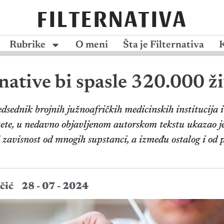
FILTERNATIVA
Rubrike
O meni
Šta je Filternativa
native bi spasle 320.000 ž
edsednik brojnih južnoafričkih medicinskih institucija i
tete, u nedavno objavljenom autorskom tekstu ukazao j
i zavisnost od mnogih supstanci, a između ostalog i od p
čić
28 - 07 - 2024