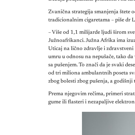
Zvanična strategija smanjenja štete o
tradicionalnim cigaretama – piše dr 
– Više od 1,1 milijarde ljudi širom sve
Južnoafrikanci. Južna Afrika ima izuz
Uticaj na lično zdravlje i zdravstven
umru u odnosu na nepušače, tako da 
sa pušenjem. To znači da je svaki de
od tri miliona ambulantnih poseta sv
zbog bolesti zbog pušenja, a godišnji 
Prema njegovim rečima, primeri strat
gume ili flasteri i nezapaljive elektro