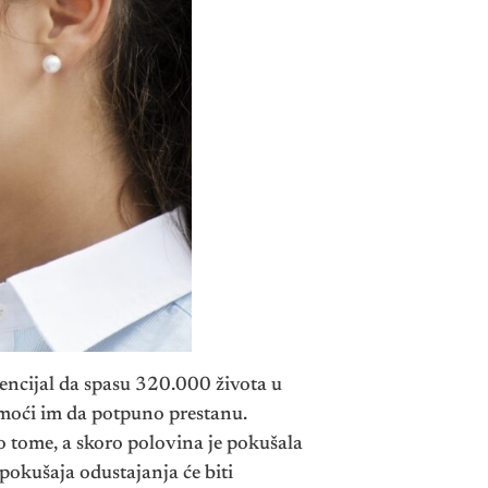
otencijal da spasu 320.000 života u
pomoći im da potpuno prestanu.
 o tome, a skoro polovina je pokušala
 pokušaja odustajanja će biti