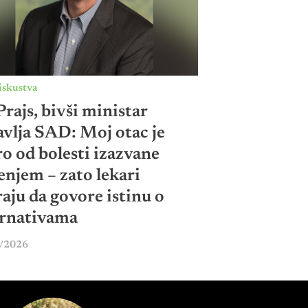
iskustva
rajs, bivši ministar
avlja SAD: Moj otac je
o od bolesti izazvane
enjem – zato lekari
aju da govore istinu o
ernativama
/2026