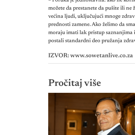
– Poruka je jednostavna: ako ne korist
možete da prestanete da pušite ili ne 
većina ljudi, uključujući mnoge zdrav
prednosti zamene. Ako želimo da sman
moraju imati lak pristup saznanjima 
postali standardni deo pružanja zdrav
IZVOR: www.sowetanlive.co.za
Pročitaj više