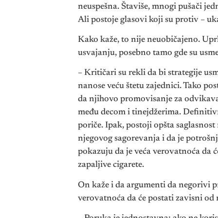
neuspešna. Štaviše, mnogi pušači jedn
Ali postoje glasovi koji su protiv – uk
Kako kaže, to nije neuobičajeno. Uprk
usvajanju, posebno tamo gde su usm
– Kritičari su rekli da bi strategije
nanose veću štetu zajednici. Tako pos
da njihovo promovisanje za odvikavan
među decom i tinejdžerima. Definitiv
poriče. Ipak, postoji opšta saglasnost
njegovog sagorevanja i da je potrošn
pokazuju da je veća verovatnoća da će
zapaljive cigarete.
On kaže i da argumenti da negorivi pro
verovatnoća da će postati zavisni od 