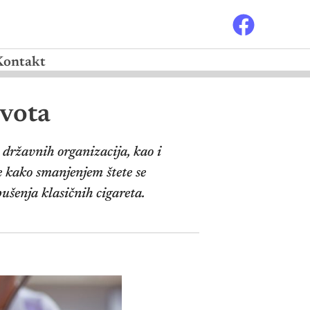
Kontakt
ivota
 državnih organizacija, kao i
e kako smanjenjem štete se
ušenja klasičnih cigareta.