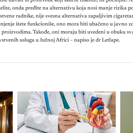
ite duvan ili proizvode koji sadrže nikotin, ne počinjite! A
želite, onda pređite na alternativu koja nosi manje rizika p
stvene radnike, nije svesna alternativa zapaljivim cigare
jenje štete funkcioniše, ono mora biti ubačeno u javno zd
i proizvodima. Takođe, oni moraju biti uvedeni u obuku s
stvenih usluga u Južnoj Africi – napiso je dr Letlape.