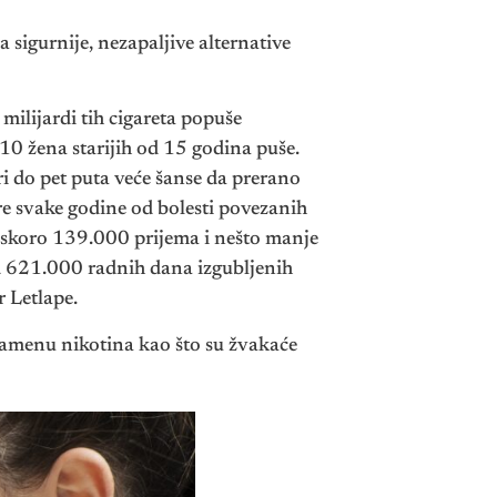
 sigurnije, nezapaljive alternative
 milijardi tih cigareta popuše
10 žena starijih od 15 godina puše.
ri do pet puta veće šanse da prerano
e svake godine od bolesti povezanih
, skoro 139.000 prijema i nešto manje
od 621.000 radnih dana izgubljenih
r Letlape.
 zamenu nikotina kao što su žvakaće