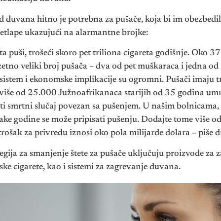
d duvana hitno je potrebna za pušače, koja bi im obezbedila
Letlape ukazujući na alarmantne brojke:
ta puši, trošeći skoro pet triliona cigareta godišnje. Oko 37
etno veliki broj pušača – dva od pet muškaraca i jedna od 
i sistem i ekonomske implikacije su ogromni. Pušači imaju t
više od 25.000 Južnoafrikanaca starijih od 35 godina umr
seti smrtni slučaj povezan sa pušenjem. U našim bolnicama
ake godine se može pripisati pušenju. Dodajte tome više 
trošak za privredu iznosi oko pola milijarde dolara – piše d
egija za smanjenje štete za pušače uključuju proizvode za
nske cigarete, kao i sistemi za zagrevanje duvana.