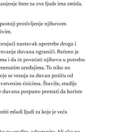
njenje štete za ove ljude ima smisla.
 postoji protivljenje njihovom
ivim.
abrujući nastavak upotrebe droga i
grevanje duvana ograniči. Rečeno je
ma i da će povećati njihovu u potrebu
pomenutim uređajima. To niko ne
 koje se vezuju za duvan potiču od
stvenim rizicima. Štaviše, studije
je duvana potpuno prestati da koriste
iti mladi ljudi za koje je veća