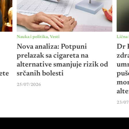
Nauka i politika
,
Vesti
Lična 
Nova analiza: Potpuni
Dr P
prelazak sa cigareta na
zdr
alternative smanjuje rizik od
umr
ete
srčanih bolesti
puš
mor
25/07/2026
alt
23/07