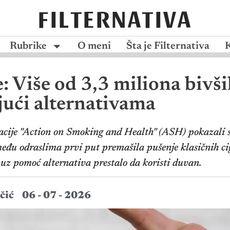
FILTERNATIVA
Rubrike
O meni
Šta je Filternativa
: Više od 3,3 miliona bivši
jući alternativama
zacije "Action on Smoking and Health" (ASH) pokazali 
đu odraslima prvi put premašila pušenje klasičnih cig
 uz pomoć alternativa prestalo da koristi duvan.
čić
06 - 07 - 2026