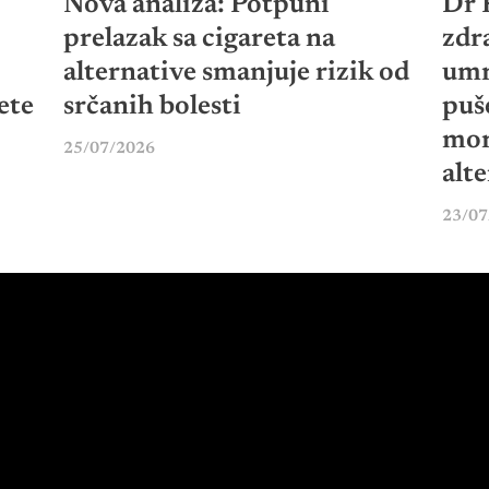
Nova analiza: Potpuni
Dr P
prelazak sa cigareta na
zdr
alternative smanjuje rizik od
umr
ete
srčanih bolesti
puš
mor
25/07/2026
alt
23/07