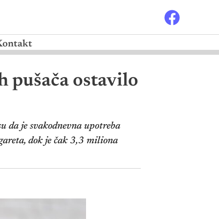
Kontakt
h pušača ostavilo
su da je svakodnevna upotreba
areta, dok je čak 3,3 miliona