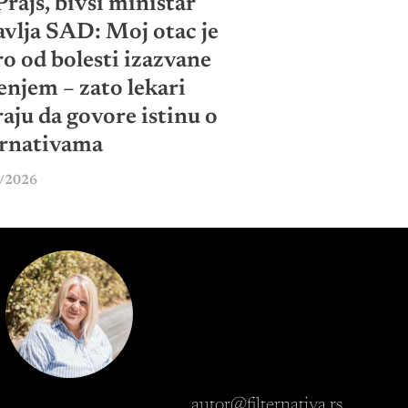
rajs, bivši ministar
avlja SAD: Moj otac je
o od bolesti izazvane
enjem – zato lekari
aju da govore istinu o
ernativama
/2026
autor@filternativa.rs