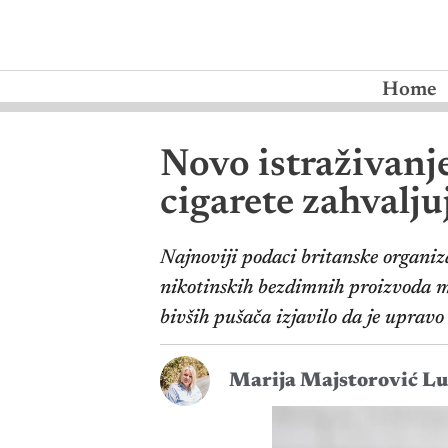
Home
Novo istraživanje
cigarete zahvalju
Najnoviji podaci britanske organi
nikotinskih bezdimnih proizvoda me
bivših pušača izjavilo da je upravo
Marija Majstorović Lu