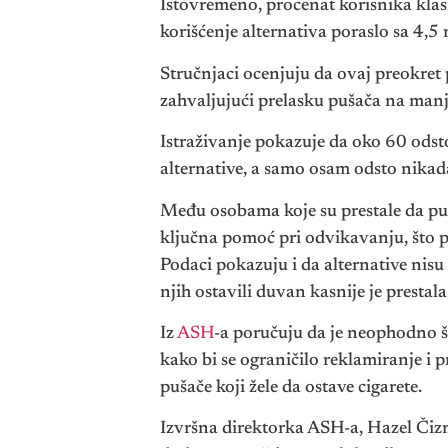
Istovremeno, procenat korisnika klas
korišćenje alternativa poraslo sa 4,5
Stručnjaci ocenjuju da ovaj preokret
zahvaljujući prelasku pušača na manje
Istraživanje pokazuje da oko 60 odsto 
alternative, a samo osam odsto nikada 
Među osobama koje su prestale da puš
ključna pomoć pri odvikavanju, što p
Podaci pokazuju i da alternative nisu
njih ostavili duvan kasnije je prestala
Iz
ASH
-a poručuju da je neophodno 
kako bi se ograničilo reklamiranje i 
pušače koji žele da ostave cigarete.
Izvršna direktorka ASH-a, Hazel Čizm