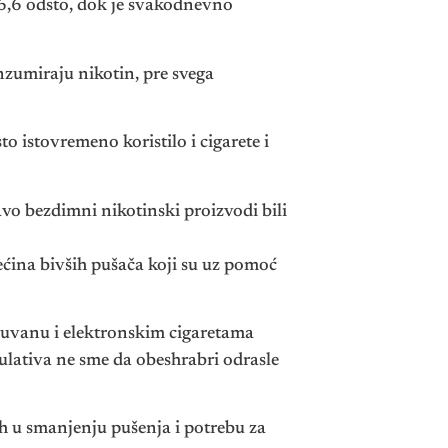
 6,6 odsto, dok je svakodnevno
nzumiraju nikotin, pre svega
o istovremeno koristilo i cigarete i
vo bezdimni nikotinski proizvodi bili
ećina bivših pušača koji su uz pomoć
duvanu i elektronskim cigaretama
gulativa ne sme da obeshrabri odrasle
h u smanjenju pušenja i potrebu za