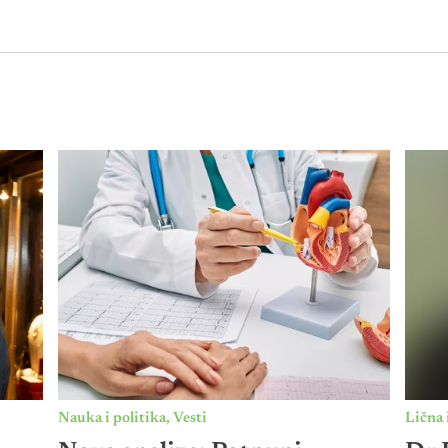
Nauka i politika
,
Vesti
Lična 