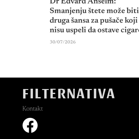
Dr Edvard Anselm:
Smanjenju štete može biti
druga šansa za pušače koji
nisu uspeli da ostave cigar
30/07/2026
FILTERNATIVA
Kontakt