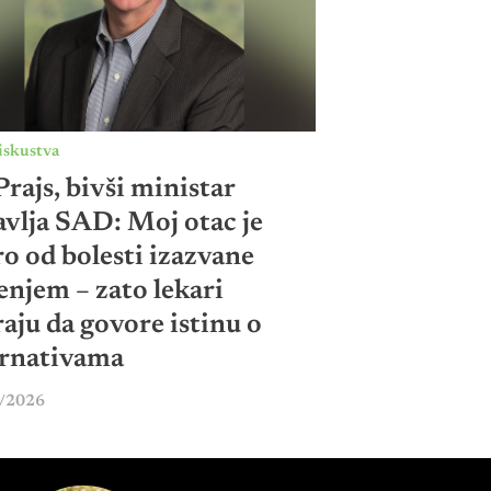
iskustva
rajs, bivši ministar
avlja SAD: Moj otac je
o od bolesti izazvane
enjem – zato lekari
aju da govore istinu o
ernativama
/2026