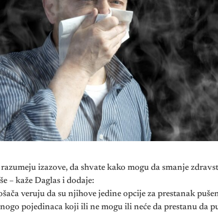
 razumeju izazove, da shvate kako mogu da smanje zdravstv
še – kaže Daglas i dodaje:
ošača veruju da su njihove jedine opcije za prestanak pušen
nogo pojedinaca koji ili ne mogu ili neće da prestanu da pu