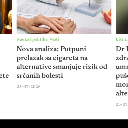
Nauka i politika
,
Vesti
Lična 
Nova analiza: Potpuni
Dr P
prelazak sa cigareta na
zdr
alternative smanjuje rizik od
umr
ete
srčanih bolesti
puš
mor
25/07/2026
alt
23/07