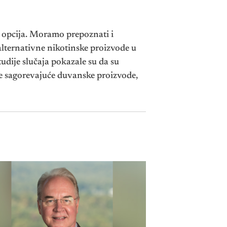
h opcija. Moramo prepoznati i
 alternativne nikotinske proizvode u
dije slučaja pokazale su da su
te sagorevajuće duvanske proizvode,