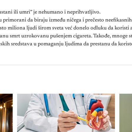
stani ili umri” je nehumano i neprihvatljivo.
u primorani da biraju između ničega i prečesto neefikasni
 sto miliona ljudi širom sveta već donelo odluku da koristi
anu smrt uzrokovanu pušenjem cigareta. Takođe, mnoge stu
tinskih sredstava u pomaganju ljudima da prestanu da koris