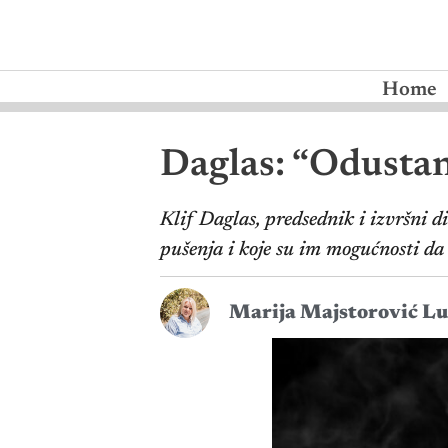
Home
Daglas: “Odustan
Klif Daglas, predsednik i izvršni d
pušenja i koje su im mogućnosti da 
Marija Majstorović Lu