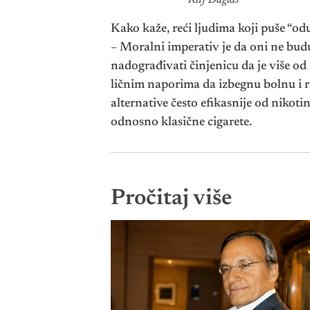
Klif Daglas
Kako kaže, reći ljudima koji puše “odu
– Moralni imperativ je da oni ne bud
nadograđivati činjenicu da je više od
ličnim naporima da izbegnu bolnu i r
alternative često efikasnije od niko
odnosno klasične cigarete.
Pročitaj više