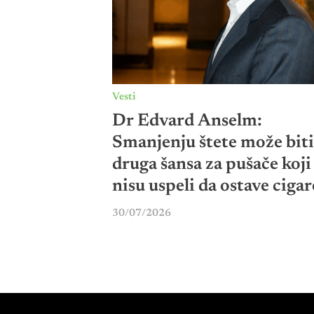
Vesti
Dr Edvard Anselm:
Smanjenju štete može biti
druga šansa za pušače koji
nisu uspeli da ostave cigar
30/07/2026