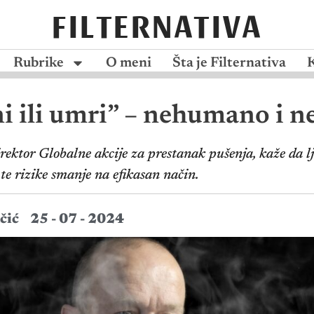
FILTERNATIVA
Rubrike
O meni
Šta je Filternativa
i ili umri” – nehumano i ne
irektor Globalne akcije za prestanak pušenja, kaže da lj
te rizike smanje na efikasan način.
čić
25 - 07 - 2024