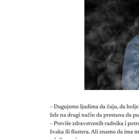
– Dugujemo ljudima da čuju, da bolje
žele na drugi način da prestanu da pu
– Previše zdravstvenih radnika i potr
žvaka ili flastera. Ali znamo da ima m