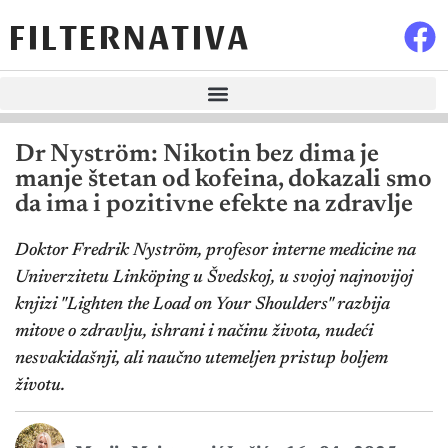
FILTERNATIVA
Dr Nyström: Nikotin bez dima je
manje štetan od kofeina, dokazali smo
da ima i pozitivne efekte na zdravlje
Doktor Fredrik Nyström, profesor interne medicine na
Univerzitetu Linköping u Švedskoj, u svojoj najnovijoj
knjizi "Lighten the Load on Your Shoulders" razbija
mitove o zdravlju, ishrani i načinu života, nudeći
nesvakidašnji, ali naučno utemeljen pristup boljem
životu.