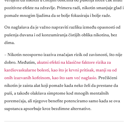
verujem da nikotin u čistijim oblicima od pušenja može čak imati
pozitivne efekte na zdravlje. Primera radi, nikotin smanjuje glad i
pomaže mnogim ljudima da se bolje fokusiraju i bolje rade.
On naglašava da je važno napraviti razliku između opasnosti od
pušenja duvana i od konzumiranja čistijih oblika nikotina, bez
dima.
– Nikotin neosporno izaziva značajan rizik od zavisnosti, što nije
dobro. Međutim,
akutni efekti na klasične faktore rizika za
kardiovaskularne bolesti, kao što je krvni pritisak, manji su od
onih izazvanih kofeinom, kao što sam već naglasio.
Prečišćeni
nikotin je zaista alat koji pomaže kada neko želi da prestane da
puši, a takođe olakšava simptome kod mnogih mentalnih
poremećaja, ali njegove benefite potenciramo samo kada se ova
supstanca apsorbuje kroz bezdimne alternative.