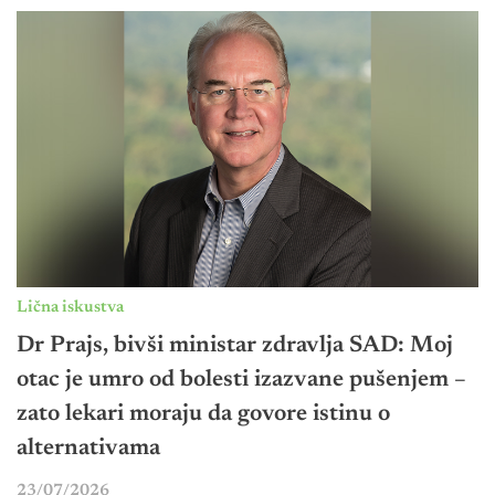
Lična iskustva
Dr Prajs, bivši ministar zdravlja SAD: Moj
otac je umro od bolesti izazvane pušenjem –
zato lekari moraju da govore istinu o
alternativama
23/07/2026