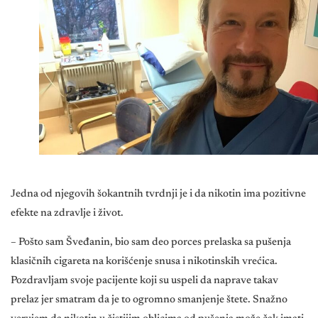
Jedna od njegovih šokantnih tvrdnji je i da nikotin ima pozitivne
efekte na zdravlje i život.
– Pošto sam Šveđanin, bio sam deo porces prelaska sa pušenja
klasičnih cigareta na korišćenje snusa i nikotinskih vrećica.
Pozdravljam svoje pacijente koji su uspeli da naprave takav
prelaz jer smatram da je to ogromno smanjenje štete. Snažno