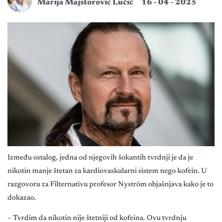
Marija Majstorović Lučić
16 - 04 - 2025
Između ostalog, jedna od njegovih šokantih tvrdnji je da je
nikotin manje štetan za kardiovaskularni sistem nego kofein. U
razgovoru za Filternativu profesor Nyström objašnjava kako je to
dokazao.
– Tvrdim da nikotin nije štetniji od kofeina. Ovu tvrdnju