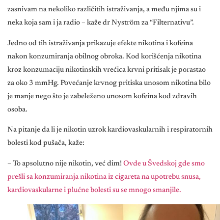
zasnivam na nekoliko različitih istraživanja, a među njima su i
neka koja sam i ja radio – kaže dr Nyström za “Filternativu”.
Jedno od tih istraživanja prikazuje efekte nikotina i kofeina
nakon konzumiranja obilnog obroka. Kod korišćenja nikotina
kroz konzumaciju nikotinskih vrećica krvni pritisak je porastao
za oko 3 mmHg. Povećanje krvnog pritiska unosom nikotina bilo
je manje nego što je zabeleženo unosom kofeina kod zdravih
osoba.
Na pitanje da li je nikotin uzrok kardiovaskularnih i respiratornih
bolesti kod pušača, kaže:
– To apsolutno nije nikotin, već dim!
Ovde u Švedskoj gde smo
prešli sa konzumiranja nikotina iz cigareta na upotrebu snusa,
kardiovaskularne i plućne bolesti su se mnogo smanjile.