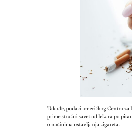
Takođe, podaci američkog Centra za ko
prime stručni savet od lekara po pita
o načinima ostavljanja cigareta.