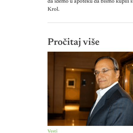
da idemo u apoteku da bismo kupili s
Krol.
Pročitaj više
Vesti