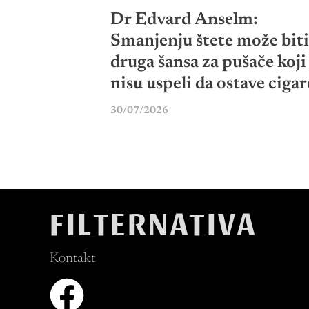
Dr Edvard Anselm:
Smanjenju štete može biti
druga šansa za pušače koji
nisu uspeli da ostave cigar
30/07/2026
FILTERNATIVA
Kontakt