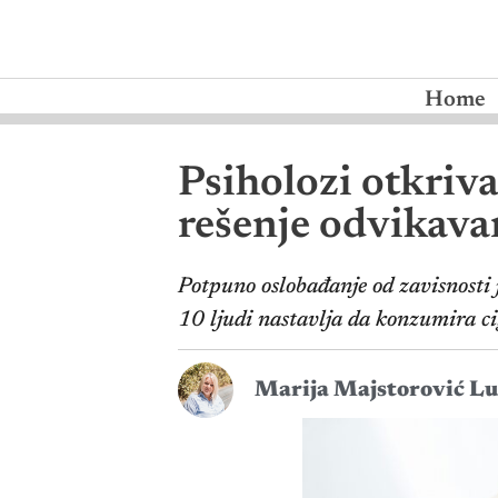
Home
Psiholozi otkriva
rešenje odvikava
Potpuno oslobađanje od zavisnosti 
10 ljudi nastavlja da konzumira cig
Marija Majstorović Lu