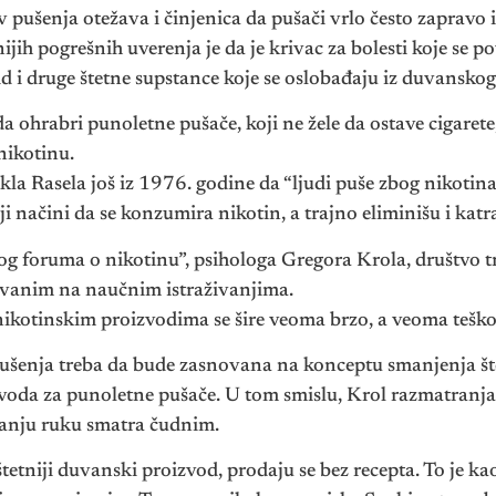
ušenja otežava i činjenica da pušači vrlo često zapravo i n
jih pogrešnih uverenja je da je krivac za bolesti koje se p
d i druge štetne supstance koje se oslobađaju iz duvansko
a ohrabri punoletne pušače, koji ne žele da ostave cigare
nikotinu.
la Rasela još iz 1976. godine da “ljudi puše zbog nikotin
 načini da se konzumira nikotin, a trajno eliminišu i katr
 foruma o nikotinu”, psihologa Gregora Krola, društvo tr
vanim na naučnim istraživanjima.
ikotinskim proizvodima se šire veoma brzo, a veoma teško 
 pušenja treba da bude zasnovana na konceptu smanjenja š
zvoda za punoletne pušače. U tom smislu, Krol razmatranja
manju ruku smatra čudnim.
jštetniji duvanski proizvod, prodaju se bez recepta. To je