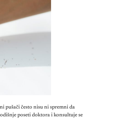
ni pušači često nisu ni spremni da
odišnje poseti doktora i konsultuje se