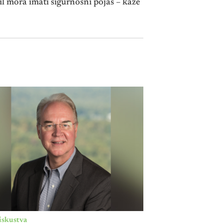
l mora imati sigurnosni pojas – kaže
iskustva