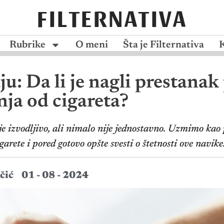
FILTERNATIVA
Rubrike
O meni
Šta je Filternativa
ju: Da li je nagli prestana
nja od cigareta?
je izvodljivo, ali nimalo nije jednostavno. Uzmimo kao 
arete i pored gotovo opšte svesti o štetnosti ove navike
čić
01 - 08 - 2024