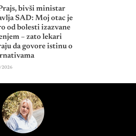
rajs, bivši ministar
avlja SAD: Moj otac je
o od bolesti izazvane
enjem – zato lekari
aju da govore istinu o
ernativama
/2026