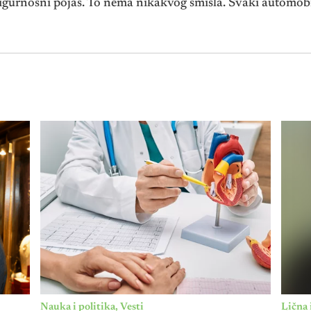
igurnosni pojas. To nema nikakvog smisla. Svaki automobi
Nauka i politika
,
Vesti
Lična 