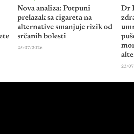
Nova analiza: Potpuni
Dr P
prelazak sa cigareta na
zdr
alternative smanjuje rizik od
umr
ete
srčanih bolesti
puš
mor
25/07/2026
alt
23/07