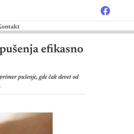
Kontakt
k pušenja efikasno
primer pušenje, gde čak devet od
.