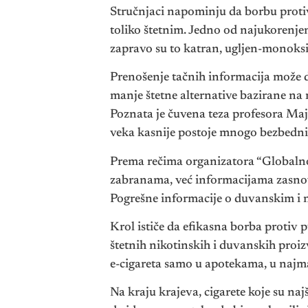
Stručnjaci napominju da borbu protiv p
toliko štetnim. Jedno od najukorenjeni
zapravo su to katran, ugljen-monoksi
Prenošenje tačnih informacija može d
manje štetne alternative bazirane na 
Poznata je čuvena teza profesora Majk
veka kasnije postoje mnogo bezbedniji
Prema rečima organizatora “Globalnog
zabranama, već informacijama zasno
Pogrešne informacije o duvanskim i n
Krol ističe da efikasna borba protiv
štetnih nikotinskih i duvanskih proi
e-cigareta samo u apotekama, u naj
Na kraju krajeva, cigarete koje su na