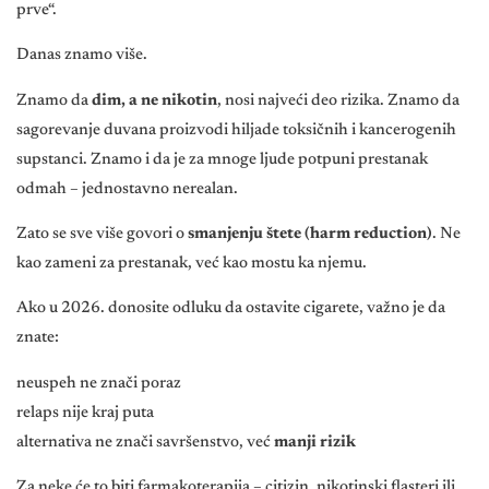
prve“.
Danas znamo više.
Znamo da
dim, a ne nikotin
, nosi najveći deo rizika. Znamo da
sagorevanje duvana proizvodi hiljade toksičnih i kancerogenih
supstanci. Znamo i da je za mnoge ljude potpuni prestanak
odmah – jednostavno nerealan.
Zato se sve više govori o
smanjenju štete (harm reduction)
. Ne
kao zameni za prestanak, već kao mostu ka njemu.
Ako u 2026. donosite odluku da ostavite cigarete, važno je da
znate:
neuspeh ne znači poraz
relaps nije kraj puta
alternativa ne znači savršenstvo, već
manji rizik
Za neke će to biti farmakoterapija – citizin, nikotinski flasteri ili