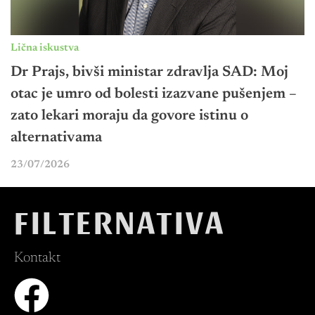
Lična iskustva
Dr Prajs, bivši ministar zdravlja SAD: Moj
otac je umro od bolesti izazvane pušenjem –
zato lekari moraju da govore istinu o
alternativama
23/07/2026
FILTERNATIVA
Kontakt