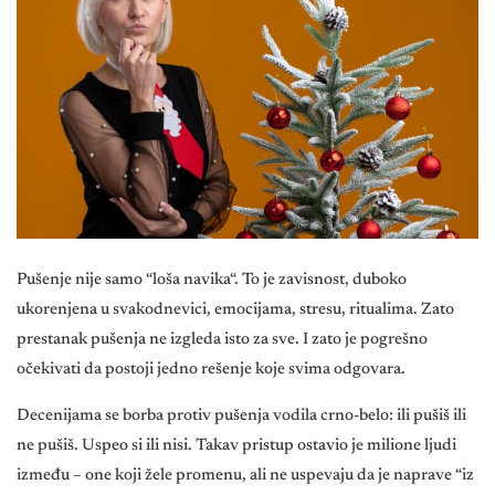
Pušenje nije samo “loša navika“. To je zavisnost, duboko
ukorenjena u svakodnevici, emocijama, stresu, ritualima. Zato
prestanak pušenja ne izgleda isto za sve. I zato je pogrešno
očekivati da postoji jedno rešenje koje svima odgovara.
Decenijama se borba protiv pušenja vodila crno-belo: ili pušiš ili
ne pušiš. Uspeo si ili nisi. Takav pristup ostavio je milione ljudi
između – one koji žele promenu, ali ne uspevaju da je naprave “iz