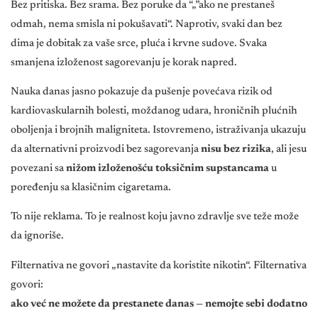
Bez pritiska. Bez srama. Bez poruke da “„”ako ne prestaneš
odmah, nema smisla ni pokušavati“. Naprotiv, svaki dan bez
dima je dobitak za vaše srce, pluća i krvne sudove. Svaka
smanjena izloženost sagorevanju je korak napred.
Nauka danas jasno pokazuje da pušenje povećava rizik od
kardiovaskularnih bolesti, moždanog udara, hroničnih plućnih
oboljenja i brojnih maligniteta. Istovremeno, istraživanja ukazuju
da alternativni proizvodi bez sagorevanja
nisu bez rizika
, ali jesu
povezani sa
nižom izloženošću toksičnim supstancama
u
poređenju sa klasičnim cigaretama.
To nije reklama. To je realnost koju javno zdravlje sve teže može
da ignoriše.
Filternativa ne govori „nastavite da koristite nikotin“. Filternativa
govori:
ako već ne možete da prestanete danas — nemojte sebi dodatno