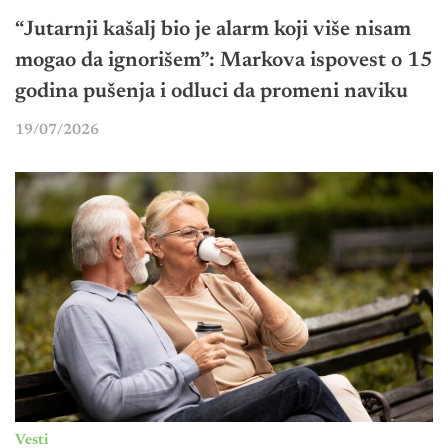
“Jutarnji kašalj bio je alarm koji više nisam
mogao da ignorišem”: Markova ispovest o 15
godina pušenja i odluci da promeni naviku
19/07/2026
Vesti