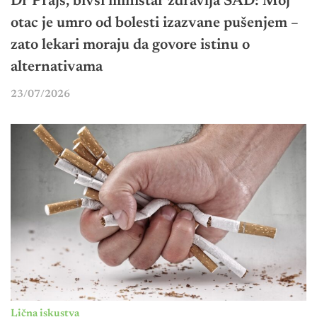
Dr Prajs, bivši ministar zdravlja SAD: Moj
otac je umro od bolesti izazvane pušenjem –
zato lekari moraju da govore istinu o
alternativama
23/07/2026
Lična iskustva