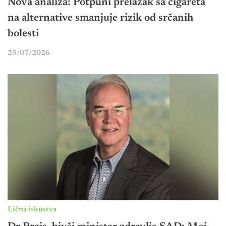
Nova analiza: Potpuni prelazak sa cigareta
na alternative smanjuje rizik od srčanih
bolesti
25/07/2026
Lična iskustva