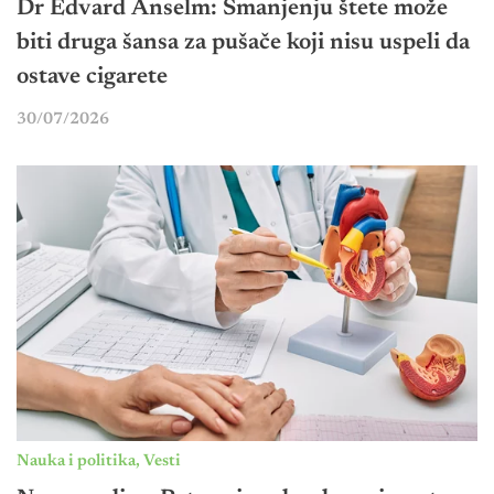
Dr Edvard Anselm: Smanjenju štete može
biti druga šansa za pušače koji nisu uspeli da
ostave cigarete
30/07/2026
Nauka i politika
,
Vesti