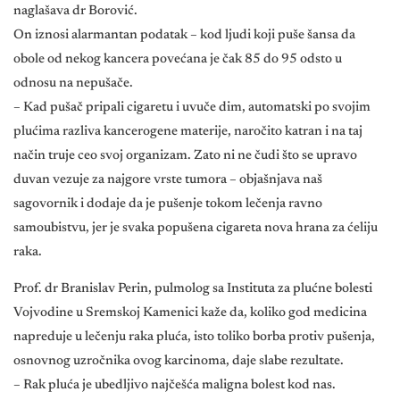
naglašava dr Borović.
On iznosi alarmantan podatak – kod ljudi koji puše šansa da
obole od nekog kancera povećana je čak 85 do 95 odsto u
odnosu na nepušače.
– Kad pušač pripali cigaretu i uvuče dim, automatski po svojim
plućima razliva kancerogene materije, naročito katran i na taj
način truje ceo svoj organizam. Zato ni ne čudi što se upravo
duvan vezuje za najgore vrste tumora – objašnjava naš
sagovornik i dodaje da je pušenje tokom lečenja ravno
samoubistvu, jer je svaka popušena cigareta nova hrana za ćeliju
raka.
Prof. dr Branislav Perin, pulmolog sa Instituta za plućne bolesti
Vojvodine u Sremskoj Kamenici kaže da, koliko god medicina
napreduje u lečenju raka pluća, isto toliko borba protiv pušenja,
osnovnog uzročnika ovog karcinoma, daje slabe rezultate.
– Rak pluća je ubedljivo najčešća maligna bolest kod nas.