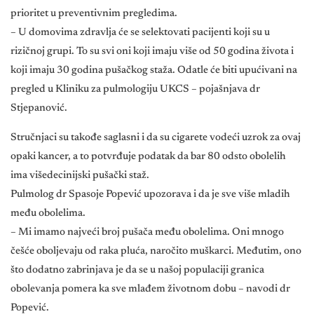
prioritet u preventivnim pregledima.
– U domovima zdravlja će se selektovati pacijenti koji su u
rizičnoj grupi. To su svi oni koji imaju više od 50 godina života i
koji imaju 30 godina pušačkog staža. Odatle će biti upućivani na
pregled u Kliniku za pulmologiju UKCS – pojašnjava dr
Stjepanović.
Stručnjaci su takođe saglasni i da su cigarete vodeći uzrok za ovaj
opaki kancer, a to potvrđuje podatak da bar 80 odsto obolelih
ima višedecinijski pušački staž.
Pulmolog dr Spasoje Popević upozorava i da je sve više mladih
među obolelima.
– Mi imamo najveći broj pušača među obolelima. Oni mnogo
češće oboljevaju od raka pluća, naročito muškarci. Međutim, ono
što dodatno zabrinjava je da se u našoj populaciji granica
obolevanja pomera ka sve mlađem životnom dobu – navodi dr
Popević.