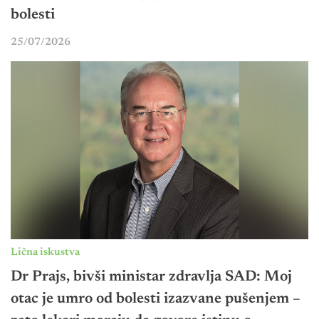
bolesti
25/07/2026
Lična iskustva
Dr Prajs, bivši ministar zdravlja SAD: Moj
otac je umro od bolesti izazvane pušenjem –