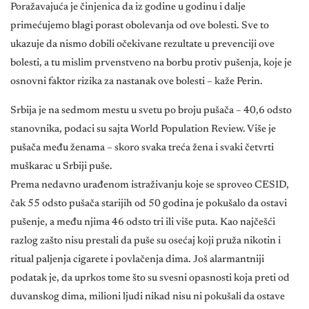
Poražavajuća je činjenica da iz godine u godinu i dalje
primećujemo blagi porast obolevanja od ove bolesti. Sve to
ukazuje da nismo dobili očekivane rezultate u prevenciji ove
bolesti, a tu mislim prvenstveno na borbu protiv pušenja, koje je
osnovni faktor rizika za nastanak ove bolesti – kaže Perin.
Srbija je na sedmom mestu u svetu po broju pušača – 40,6 odsto
stanovnika, podaci su sajta World Population Review. Više je
pušača među ženama – skoro svaka treća žena i svaki četvrti
muškarac u Srbiji puše.
Prema nedavno urađenom istraživanju koje se sproveo CESID,
čak 55 odsto pušača starijih od 50 godina je pokušalo da ostavi
pušenje, a među njima 46 odsto tri ili više puta. Kao najčešći
razlog zašto nisu prestali da puše su osećaj koji pruža nikotin i
ritual paljenja cigarete i povlačenja dima. Još alarmantniji
podatak je, da uprkos tome što su svesni opasnosti koja preti od
duvanskog dima, milioni ljudi nikad nisu ni pokušali da ostave