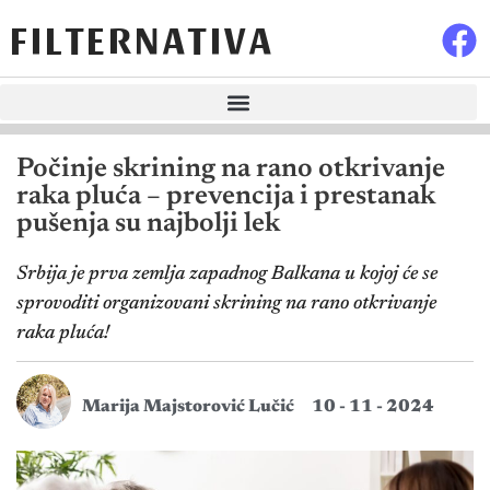
FILTERNATIVA
Počinje skrining na rano otkrivanje
raka pluća – prevencija i prestanak
pušenja su najbolji lek
Srbija je prva zemlja zapadnog Balkana u kojoj će se
sprovoditi organizovani skrining na rano otkrivanje
raka pluća!
Marija Majstorović Lučić
10 - 11 - 2024