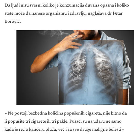
Da ljudi nisu svesni koliko je konzumacija duvana opasna i koliko
štete može da nanese organizmu i zdravlju, naglašava dr Petar
Borović.
– Ne postoji bezbedna količina popušenih cigareta, nije bitno da
li popušite tri cigarete ili tri pakle. Pušači su na udaru ne samo
kada je reč o kanceru pluća, već i za sve druge maligne bolesti –