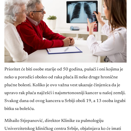
Prioritet će biti osobe starije od 50 godina, pušači i oni kojima je
neko u porodici oboleo od raka pluća ili neke druge hronične
plućne bolesti. Koliko je ovo važna vest ukazuje činjenica da je
upravo rak pluća najčešći i najsmrtonosniji kancer u našoj zemlji.
Svakog dana od ovog kancera u Srbiji oboli 19, a 13 osoba izgubi
bitku sa bolešću.
Mihailo Stjepanović, direktor Klinike za pulmologiju
Univerzitetskog kliničkog centra Srbije, objašnjava ko će imati